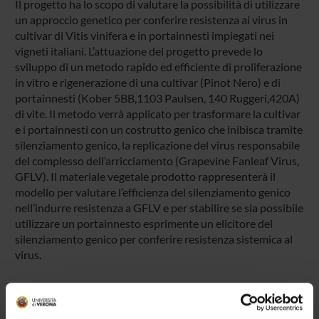
Il progetto ha lo scopo di valutare la possibilità di utilizzare
un approccio genetico per conferire resistenza ai virus in
cultivar di Vitis vinifera e in portainnesti impiegati nei
vigneti italiani. L’attuazione del progetto prevede lo
sviluppo di un metodo rapido ed efficiente di proliferazione
in vitro e rigenerazione di una cultivar (Pinot Nero) e di
portainnesti (Kober 5BB,1103 Paulsen, 140 Ruggeri,420A)
di vite. Il metodo verrà applicato per trasformare la cultivar
e i portainnesti con un costrutto genico che inibisca tramite
silenziamento genico, la replicazione del virus responsabile
del complesso dell’arricciamento (Grapevine Fanleaf Virus,
GFLV). Il materiale vegetale prodotto rappresenterà il
modello per valutare l’efficienza del silenziamento genico
nell’indurre resistenza a GFLV e per stabilire se sia possibile
utilizzare un portainnesto esprimente un elicitore del
silenziamento genico per conferire resistenza sistemica al
virus.
ENTI FINANZIATORI: