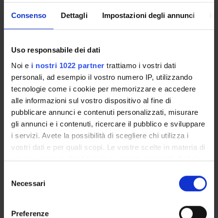
Ateneo
Consenso
Dettagli
Impostazioni degli annunci
In
Finanziamento:
assegnato e gestito dal Dipartimento
Programma:
COFATENEO - Cofinanziamento Ateneo
progetti di ricerca di Interesse nazionale
Uso responsabile dei dati
Vitroplant S.p.A.
Noi e
i nostri 1022 partner
trattiamo i vostri dati
Finanziamento:
assegnato e gestito dal Dipartimento
personali, ad esempio il vostro numero IP, utilizzando
Programma:
COFATENEO - Cofinanziamento Ateneo
progetti di ricerca di Interesse nazionale
tecnologie come i cookie per memorizzare e accedere
alle informazioni sul vostro dispositivo al fine di
pubblicare annunci e contenuti personalizzati, misurare
gli annunci e i contenuti, ricercare il pubblico e sviluppare
PARTECIPANTI AL PROGETTO
i servizi. Avete la possibilità di scegliere chi utilizza i
vostri dati e per quali scopi. Le vostre scelte in materia di
Tiziana Pandolfini
privacy sono applicabili solo su questa proprietà digitale
Professore associato
in cui avete effettuato le vostre scelte. È possibile
Selezione
Annalisa Polverari
modificare o revocare il proprio consenso in qualsiasi
Necessari
del
Professore associato
momento dalla Dichiarazione sui cookie o facendo clic
consenso
sull'icona di attivazione della privacy.
Preferenze