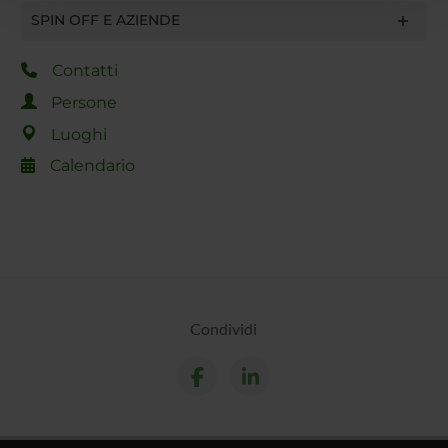
con altre informazioni che hai fornito loro o che hanno
SPIN OFF E AZIENDE
raccolto dal tuo utilizzo dei loro servizi.
Contatti
Persone
Luoghi
Calendario
Condividi