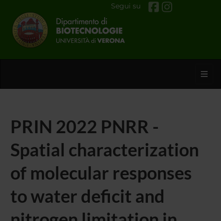
Segui su
Toggl
PRIN 2022 PNRR -
Spatial characterization
of molecular responses
to water deficit and
nitrogen limitation in