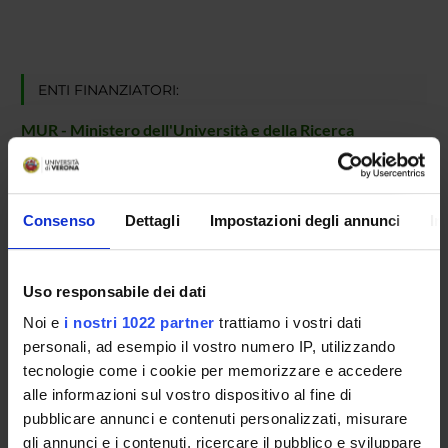
ENTI FINANZIATORI:
MUR - Ministero dell'Università e della Ricerca
Finanziamento:
assegnato e gestito dal Dipartimento
Consenso
Dettagli
Impostazioni degli annunci
In
PARTECIPANTI AL PROGETTO
Marianna Fasoli
Uso responsabile dei dati
Professore associato
Noi e
i nostri 1022 partner
trattiamo i vostri dati
personali, ad esempio il vostro numero IP, utilizzando
tecnologie come i cookie per memorizzare e accedere
AREE DI RICERCA COINVOLTE DAL PROGETTO
alle informazioni sul vostro dispositivo al fine di
Viticoltura ed enologia
pubblicare annunci e contenuti personalizzati, misurare
Applied plant sciences, plant breeding, agroecology and soil 
gli annunci e i contenuti, ricercare il pubblico e sviluppare