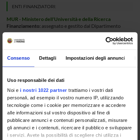
ENTI FINANZIATORI:
MUR - Ministero dell'Università e della Ricerca
Finanziamento:
assegnato e gestito dal Dipartimento
PARTECIPANTI AL PROGETTO
Consenso
Dettagli
Impostazioni degli annunci
In
Giovanni Battista Tornielli
Professore di altro ateneo
Uso responsabile dei dati
Noi e
i nostri 1022 partner
trattiamo i vostri dati
personali, ad esempio il vostro numero IP, utilizzando
AREE DI RICERCA COINVOLTE DAL PROGETTO
tecnologie come i cookie per memorizzare e accedere
Viticoltura ed enologia
alle informazioni sul vostro dispositivo al fine di
Agriculture related to crop production, soil biology and cultiv
pubblicare annunci e contenuti personalizzati, misurare
gli annunci e i contenuti, ricercare il pubblico e sviluppare
i servizi. Avete la possibilità di scegliere chi utilizza i