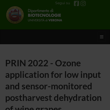
Segui su
Toggl
PRIN 2022 - Ozone
application for low input
and sensor-monitored
postharvest dehydration
of wine grapes