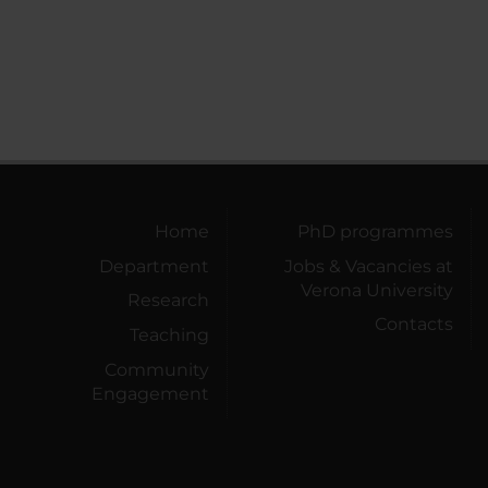
Home
PhD programmes
Department
Jobs & Vacancies at
Verona University
Research
Contacts
Teaching
Community
Engagement