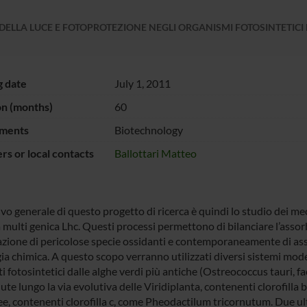
ELLA LUCE E FOTOPROTEZIONE NEGLI ORGANISMI FOTOSINTETICI EU
g date
July 1, 2011
on (months)
60
ments
Biotechnology
s or local contacts
Ballottari Matteo
ivo generale di questo progetto di ricerca è quindi lo studio dei me
a multi genica Lhc. Questi processi permettono di bilanciare l’asso
azione di pericolose specie ossidanti e contemporaneamente di assic
ia chimica. A questo scopo verranno utilizzati diversi sistemi modello
i fotosintetici dalle alghe verdi più antiche (Ostreococcus tauri, fa
ute lungo la via evolutiva delle Viridiplanta, contenenti clorofill
e, contenenti clorofilla c, come Pheodactilum tricornutum. Due ul