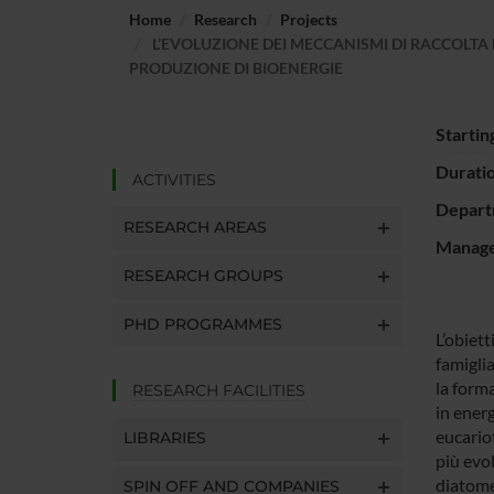
Home
Research
Projects
L’EVOLUZIONE DEI MECCANISMI DI RACCOLTA D
PRODUZIONE DI BIOENERGIE
Startin
Durati
ACTIVITIES
Depart
RESEARCH AREAS
Manager
RESEARCH GROUPS
PHD PROGRAMMES
L’obiett
famigli
la form
RESEARCH FACILITIES
in energ
eucariot
LIBRARIES
più evol
diatome
SPIN OFF AND COMPANIES