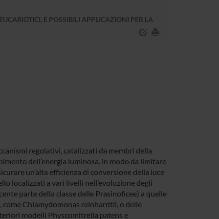
CARIOTICI, E POSSIBILI APPLICAZIONI PER LA
ccanismi regolativi, catalizzati da membri della
rbimento dell’energia luminosa, in modo da limitare
urare un’alta efficienza di conversione della luce
 localizzati a vari livelli nell’evoluzione degli
cente parte della classe delle Prasinoficee) a quelle
a b, come Chlamydomonas reinhardtii, o delle
teriori modelli Physcomitrella patens e