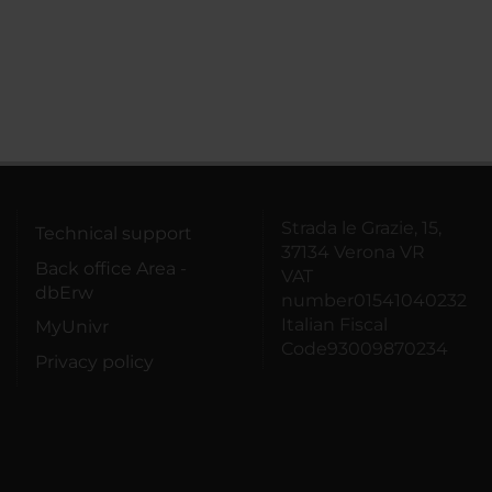
Strada le Grazie, 15,
Technical support
37134 Verona VR
Back office Area -
VAT
dbErw
number01541040232
Italian Fiscal
MyUnivr
Code93009870234
Privacy policy