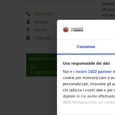
Arabido
affronta
Contacts
sub-aer
identifi
People
l’isolam
Places
ottenuti
L’analis
Calendar
antisen
Consenso
di una 
proteine
AGENDA DI OGGI
di bioma
Uso responsabile dei dati
dissipa
gio
Noi e
i nostri 1022 partner
t
6 agosto 2026
I risult
cookie per memorizzare e acce
meccani
personalizzati, misurare gli an
l’otten
chi utilizza i vostri dati e pe
conferi
digitale in cui avete effettua
dell’ene
dalla Dichiarazione sui cookie
Con il tuo consenso, vorrem