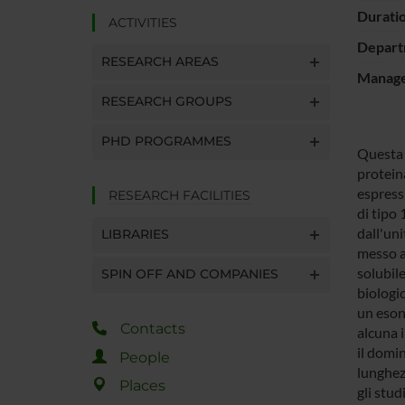
Durati
ACTIVITIES
Depart
RESEARCH AREAS
Manager
RESEARCH GROUPS
PHD PROGRAMMES
Questa u
proteina
espressi
RESEARCH FACILITIES
di tipo 
dall'uni
LIBRARIES
messo a 
solubile
SPIN OFF AND COMPANIES
biologic
un eson
Contacts
alcuna 
il domin
People
lunghez
Places
gli stud