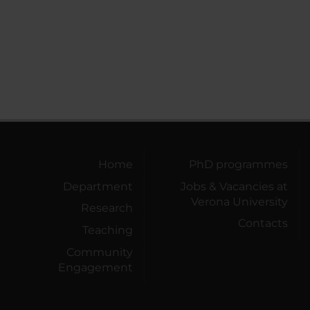
Home
PhD programmes
Department
Jobs & Vacancies at
Verona University
Research
Contacts
Teaching
Community
Engagement