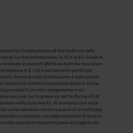
enterà la cristallizzazione di due isoforme della
ali. Le due isoforme sono la 41 e la 43. I livelli di
 cerebrale in pazienti affetti da distrofia muscolare
ata espressa in E. coli e parzialmente purificata
sotto forma di corpi di inclusione; è stato quindi
si cercherà di ottenere la proteina anche in forma
uta possieda il corretto ripiegamento e sia
eriscono solo per la presenza, nell'isoforma 43, di
è assente nella isoforma 41. Al momento non esite
ta unità operativa cercherà quindi di cristallizzare
sole ed in complesso con oligonucleotidi di diversa
tre unità operative che partecipano al progetto per