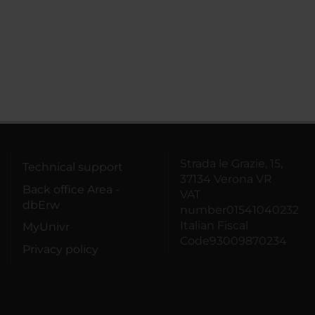
Strada le Grazie, 15,
Technical support
37134 Verona VR
Back office Area -
VAT
dbErw
number01541040232
Italian Fiscal
MyUnivr
Code93009870234
Privacy policy