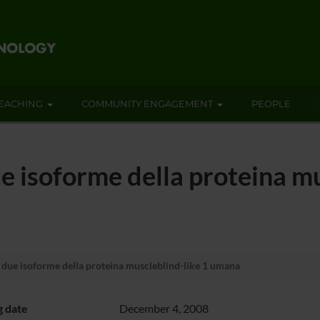
EACHING
COMMUNITY ENGAGEMENT
PEOPLE
ue isoforme della proteina m
u due isoforme della proteina muscleblind-like 1 umana
g date
December 4, 2008