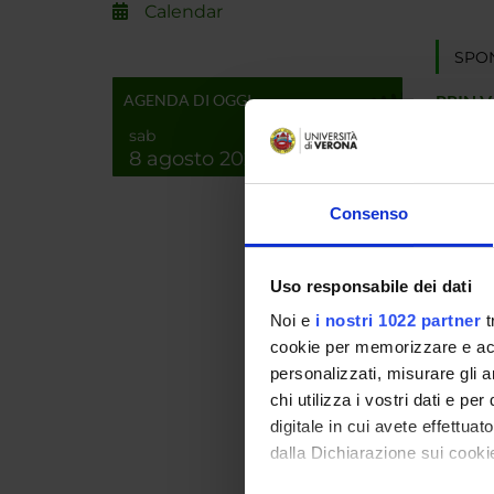
Calendar
SPO
AGENDA DI OGGI
PRIN 
POSIT
sab
8 agosto 2026
PROJ
Consenso
Stefano
Uso responsabile dei dati
Noi e
i nostri 1022 partner
t
RESEA
cookie per memorizzare e acce
personalizzati, misurare gli an
Proteo
chi utilizza i vostri dati e pe
Bioche
digitale in cui avete effettua
Biochi
dalla Dichiarazione sui cookie
Bioche