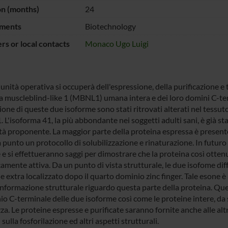
on (months)
24
ments
Biotechnology
s or local contacts
Monaco Ugo Luigi
nità operativa si occuperà dell'espressione, della purificazione e t
 muscleblind-like 1 (MBNL1) umana intera e dei loro domini C-termin
one di queste due isoforme sono stati ritrovati alterati nel tessuto
1. L'isoforma 41, la più abbondante nei soggetti adulti sani, è già st
tà proponente. La maggior parte della proteina espressa è presente 
punto un protocollo di solubilizzazione e rinaturazione. In futuro 
 e si effettueranno saggi per dimostrare che la proteina così otten
amente attiva. Da un punto di vista strutturale, le due isofome diff
e extra localizzato dopo il quarto dominio zinc finger. Tale esone 
informazione strutturale riguardo questa parte della proteina. Ques
io C-terminale delle due isoforme così come le proteine intere, da 
za. Le proteine espresse e purificate saranno fornite anche alle al
i sulla fosforilazione ed altri aspetti strutturali.