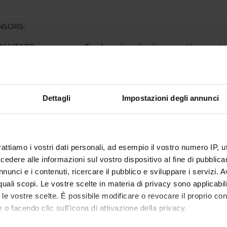
NSORS:
VALUTATO
Funds:
assigned and managed by an exte
IVAMENTE
ECT PARTICIPANTS
Dettagli
Impostazioni degli annunci
 Capaldi
Associate Professor
Ugo Lui
rattiamo i vostri dati personali, ad esempio il vostro numero IP, 
RCH AREAS INVOLVED IN THE PROJECT
dere alle informazioni sul vostro dispositivo al fine di pubblica
nunci e i contenuti, ricercare il pubblico e sviluppare i servizi. A
mica strutturale, funzionale e di espressione
r quali scopi. Le vostre scelte in materia di privacy sono applicabi
mistry & Molecular Biology (DBT)
to le vostre scelte. È possibile modificare o revocare il proprio 
mica e Biologia Molecolare
 o facendo clic sull'icona di attivazione della privacy.
mistry & Molecular Biology (DBT) (DBT)