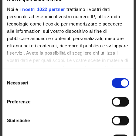
Ministero dell'Istruzione dell'Università e della Ricerca
Noi e
i nostri 1022 partner
trattiamo i vostri dati
Funds:
assigned and managed by an external body
personali, ad esempio il vostro numero IP, utilizzando
Syllabus:
FINANZMIUR - Finanziamento MIUR per la
tecnologie come i cookie per memorizzare e accedere
ricerca
alle informazioni sul vostro dispositivo al fine di
pubblicare annunci e contenuti personalizzati, misurare
gli annunci e i contenuti, ricercare il pubblico e sviluppare
PROJECT PARTICIPANTS
i servizi. Avete la possibilità di scegliere chi utilizza i
vostri dati e per quali scopi. Le vostre scelte in materia di
Massimiliano Perduca
privacy sono applicabili solo su questa proprietà digitale
Associate Professor
in cui avete effettuato le vostre scelte. È possibile
Selezione
modificare o revocare il proprio consenso in qualsiasi
Necessari
del
momento dalla Dichiarazione sui cookie o facendo clic
consenso
RESEARCH AREAS INVOLVED IN THE PROJECT
sull'icona di attivazione della privacy.
Preferenze
Proteomica strutturale, funzionale e di espressione
Con il tuo consenso, vorremmo anche:
Biochemistry & Molecular Biology (DBT)
raccogliere informazioni sulla tua posizione
Statistiche
Biochimica e Biologia Molecolare
geografica, con un'approssimazione di qualche
Biochemistry & Molecular Biology (DBT) (DBT)
metro,