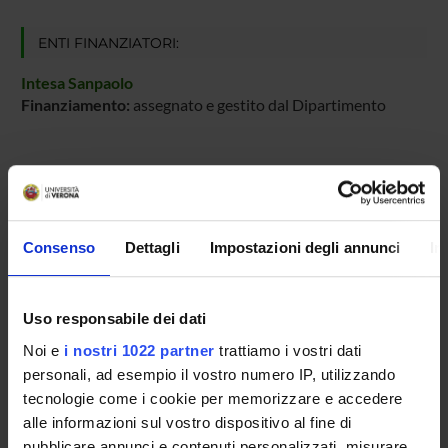
ENTI FINANZIATORI:
Intesa Sanpaolo
Finanziamento:
assegnato e gestito dal Dipartimento
PARTECIPANTI AL PROGETTO
Mariapina D'Onofrio
Consenso
Dettagli
Impostazioni degli annunci
In
Professore associato
Daniele Guardavaccaro
Professore ordinario
Uso responsabile dei dati
Noi e
i nostri 1022 partner
trattiamo i vostri dati
personali, ad esempio il vostro numero IP, utilizzando
AREE DI RICERCA COINVOLTE DAL PROGETTO
tecnologie come i cookie per memorizzare e accedere
alle informazioni sul vostro dispositivo al fine di
Chimica sintetica e materiali
pubblicare annunci e contenuti personalizzati, misurare