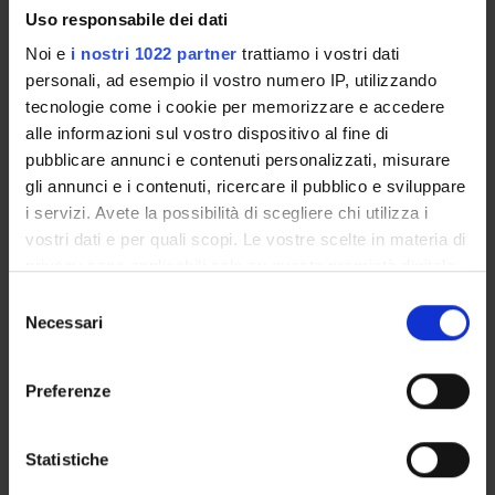
Uso responsabile dei dati
Noi e
i nostri 1022 partner
trattiamo i vostri dati
personali, ad esempio il vostro numero IP, utilizzando
ORGANISATION
tecnologie come i cookie per memorizzare e accedere
alle informazioni sul vostro dispositivo al fine di
GOVERNANCE
pubblicare annunci e contenuti personalizzati, misurare
gli annunci e i contenuti, ricercare il pubblico e sviluppare
COMMITTEES
i servizi. Avete la possibilità di scegliere chi utilizza i
vostri dati e per quali scopi. Le vostre scelte in materia di
DEPARTMENT ADMINISTRATION OFFICES
privacy sono applicabili solo su questa proprietà digitale
in cui avete effettuato le vostre scelte. È possibile
STUDENT ADMINISTRATION OFFICES
Selezione
modificare o revocare il proprio consenso in qualsiasi
Necessari
del
momento dalla Dichiarazione sui cookie o facendo clic
DEPARTMENT FACILITIES
consenso
sull'icona di attivazione della privacy.
Preferenze
LIBRARIES
Con il tuo consenso, vorremmo anche:
SPIN OFF AND COMPANIES
raccogliere informazioni sulla tua posizione
Statistiche
geografica, con un'approssimazione di qualche
ALTRE SEDI