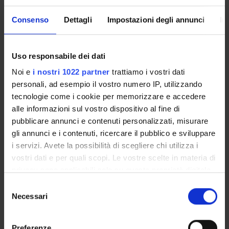
Consenso
Dettagli
Impostazioni degli annunci
In
CORSI A ESAURIMENTO
I corsi di studio ad esaurimento sono percorsi formativi
che non prevedono l'apertura di nuove iscrizioni. Gli stessi
Uso responsabile dei dati
restano attivi esclusivamente per consentire agli iscritti
Noi e
i nostri 1022 partner
trattiamo i vostri dati
negli anni accademici precedenti di completare il proprio
personali, ad esempio il vostro numero IP, utilizzando
percorso formativo. Tali corsi saranno successivamente
tecnologie come i cookie per memorizzare e accedere
disattivati.
alle informazioni sul vostro dispositivo al fine di
pubblicare annunci e contenuti personalizzati, misurare
CORSO A ESAURIMENTO
gli annunci e i contenuti, ricercare il pubblico e sviluppare
i servizi. Avete la possibilità di scegliere chi utilizza i
Laurea in Biotecnologie [L-2]
vostri dati e per quali scopi. Le vostre scelte in materia di
privacy sono applicabili solo su questa proprietà digitale
Classe di appartenenza: L-2
in cui avete effettuato le vostre scelte. È possibile
Selezione
Sede: Verona
modificare o revocare il proprio consenso in qualsiasi
Necessari
del
momento dalla Dichiarazione sui cookie o facendo clic
consenso
CORSO A ESAURIMENTO
sull'icona di attivazione della privacy.
Preferenze