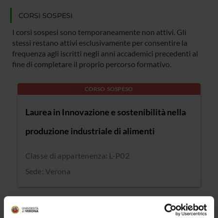
CORSI SOSPESI
I corsi sospesi sono temporaneamente non attivi. Gli
stessi restano attivi esclusivamente per consentire la
frequenza agli iscritti negli anni accademici precedenti al
fine di completare il proprio percorso formativo.
CORSO SOSPESO
Laurea in Innovazione e sostenibilità nella
produzione industriale di alimenti
Classe di appartenenza: L-P02
Sede: Verona