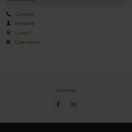
con altre informazioni che hai fornito loro o che hanno
raccolto dal tuo utilizzo dei loro servizi.
Contatti
Persone
Luoghi
Calendario
Condividi