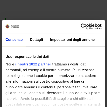
PARTECIPANTI AL PROGETTO
Mariapina D'Onofrio
Professore associato
Consenso
Dettagli
Impostazioni degli annunci
In
AREE DI RICERCA COINVOLTE DAL PROGETTO
Uso responsabile dei dati
Proteomica strutturale, funzionale e di espressione
Noi e
i nostri 1022 partner
trattiamo i vostri dati
Biological chemistry
personali, ad esempio il vostro numero IP, utilizzando
tecnologie come i cookie per memorizzare e accedere
Proteomica strutturale, funzionale e di espressione
alle informazioni sul vostro dispositivo al fine di
Molecular interactions
pubblicare annunci e contenuti personalizzati, misurare
gli annunci e i contenuti, ricercare il pubblico e sviluppare
i servizi. Avete la possibilità di scegliere chi utilizza i
vostri dati e per quali scopi. Le vostre scelte in materia di