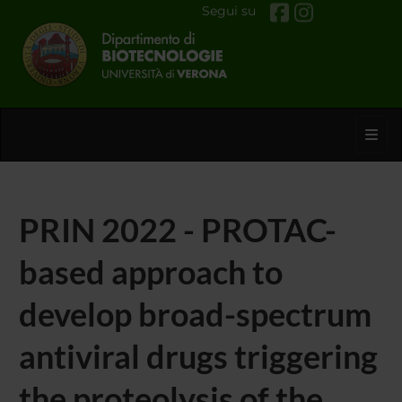
Segui su
Toggl
PRIN 2022 - PROTAC-
based approach to
develop broad-spectrum
antiviral drugs triggering
the proteolysis of the