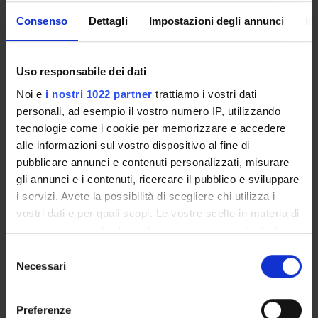
negli alimenti. Questo metodo di determinazione
colorimetrica potrebbe essere utile per implementare un
Consenso
Dettagli
Impostazioni degli annunci
In
test
point-of-care
di controllo degli alimenti prima di più
approfondite analisi strumentali.
Uso responsabile dei dati
MAIN PARTNER
Noi e
i nostri 1022 partner
trattiamo i vostri dati
Biodiversa S.r.l.
personali, ad esempio il vostro numero IP, utilizzando
tecnologie come i cookie per memorizzare e accedere
alle informazioni sul vostro dispositivo al fine di
ENTI FINANZIATORI:
pubblicare annunci e contenuti personalizzati, misurare
gli annunci e i contenuti, ricercare il pubblico e sviluppare
Finanziamento:
assegnato e gestito dal Dipartimento
i servizi. Avete la possibilità di scegliere chi utilizza i
vostri dati e per quali scopi. Le vostre scelte in materia di
privacy sono applicabili solo su questa proprietà digitale
PARTECIPANTI AL PROGETTO
in cui avete effettuato le vostre scelte. È possibile
Selezione
modificare o revocare il proprio consenso in qualsiasi
Necessari
del
Alessandra Astegno
momento dalla Dichiarazione sui cookie o facendo clic
consenso
Professore associato
sull'icona di attivazione della privacy.
Preferenze