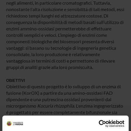
negli alimenti, in particolare cromatografici. Tuttavia,
nonostante l'alta risoluzione e sensibilità di tali metodi, essi
richiedono tempi lunghi ed attrezzature costose. Di
conseguenza la disponibilità di metodi basati sull’utilizzo di
enzimi ammino-ossidasi permetterebbe di effettuare
controlli semplici e veloci. L’impiego di enzimi come
componenti biologiche dei biosensori presenta diversi
vantaggi: si basano su tecnologie di ingegneria genetica
consolidate, la loro produzione è relativamente
vantaggiosa in termini di costi e permettono di rilevare
gruppi di analiti grazie alla loro promiscuità.
OBIETTIVI
Obiettivo di questo progetto è lo sviluppo di un enzima di
fusione (KorOX) a partire da una amino-ossidasi FAD
dipendente e una putrescina ossidasi provenienti dal
microrganismo
Kocuria rhizophila
. L'enzima ingegnerizzato
è progettato per essere completamente bifunzionale sia
verso le monoammine biogene sia verso la putrescina,
permettendo così la determinazione combinata di più BAs