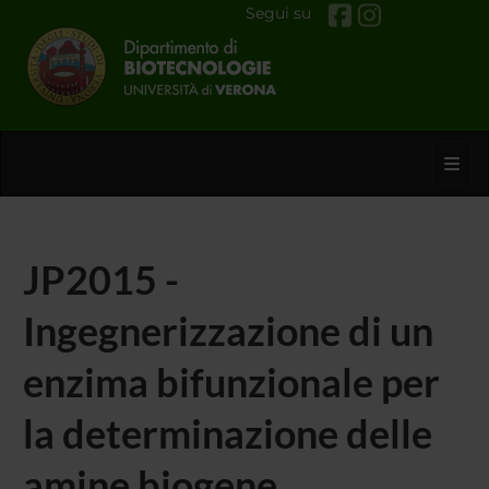
Segui su
Toggl
JP2015 -
Ingegnerizzazione di un
enzima bifunzionale per
la determinazione delle
amine biogene.