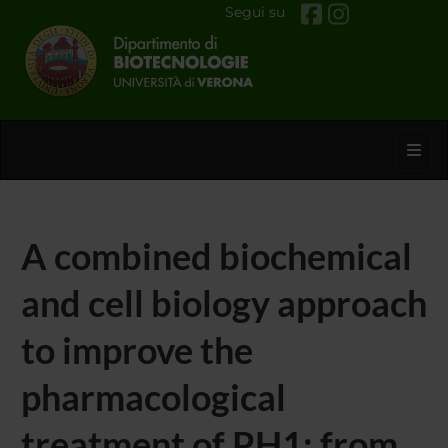
Segui su
Toggl
A combined biochemical
and cell biology approach
to improve the
pharmacological
treatment of PH1: from