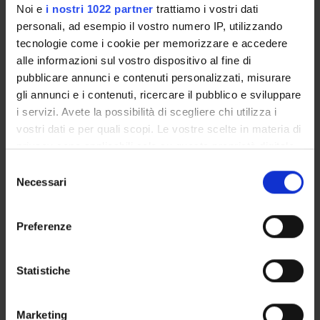
Noi e
i nostri 1022 partner
trattiamo i vostri dati
personali, ad esempio il vostro numero IP, utilizzando
tecnologie come i cookie per memorizzare e accedere
SEZIONI
alle informazioni sul vostro dispositivo al fine di
Chimica Biologica
pubblicare annunci e contenuti personalizzati, misurare
gli annunci e i contenuti, ricercare il pubblico e sviluppare
i servizi. Avete la possibilità di scegliere chi utilizza i
PUBBLICAZIONI
vostri dati e per quali scopi. Le vostre scelte in materia di
TITOLO
privacy sono applicabili solo su questa proprietà digitale
Allele-specific Characterization of Alanine: Glyoxylate Ami
in cui avete effettuato le vostre scelte. È possibile
Selezione
modificare o revocare il proprio consenso in qualsiasi
Necessari
del
PLP-Dependent Enzymes
momento dalla Dichiarazione sui cookie o facendo clic
consenso
Gly161 mutations associated with Primary Hyperoxaluria Type 
sull'icona di attivazione della privacy.
Preferenze
Con il tuo consenso, vorremmo anche:
raccogliere informazioni sulla tua posizione
Statistiche
geografica, con un'approssimazione di qualche
ATTIVITÀ
metro,
Marketing