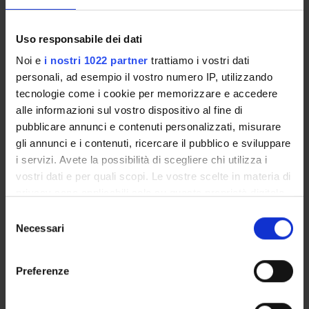
Finanziamento:
assegnato e gestito da un ente esterno
all'ateneo
Uso responsabile dei dati
Noi e
i nostri 1022 partner
trattiamo i vostri dati
personali, ad esempio il vostro numero IP, utilizzando
PARTECIPANTI AL PROGETTO
tecnologie come i cookie per memorizzare e accedere
alle informazioni sul vostro dispositivo al fine di
Oliviero Olivieri
Cultore della materia
pubblicare annunci e contenuti personalizzati, misurare
gli annunci e i contenuti, ricercare il pubblico e sviluppare
i servizi. Avete la possibilità di scegliere chi utilizza i
vostri dati e per quali scopi. Le vostre scelte in materia di
AREE DI RICERCA COINVOLTE DAL PROGETTO
privacy sono applicabili solo su questa proprietà digitale
Proteomica strutturale, funzionale e di espressione
in cui avete effettuato le vostre scelte. È possibile
Selezione
Biochemistry & Molecular Biology (DBT)
modificare o revocare il proprio consenso in qualsiasi
Necessari
del
momento dalla Dichiarazione sui cookie o facendo clic
consenso
Biochimica e Biologia Molecolare
sull'icona di attivazione della privacy.
Biochemistry & Molecular Biology (DBT) (DBT)
Preferenze
Proteomica strutturale, funzionale e di espressione
Con il tuo consenso, vorremmo anche:
Biochemistry & Molecular Biology (DM) (DM)