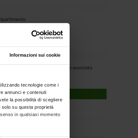
Dipartimento
Informazioni sui cookie
iano Perduca
Professore associato
utilizzando tecnologie come i
re annunci e contenuti
vete la possibilità di scegliere
li solo su questa proprietà
consenso in qualsiasi momento