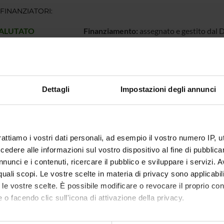
 FINANZIATORI:
VALUTATO
Finanziamento:
assegnato e gestito dal 
IVAMENTE
Programma:
PRIN
ECIPANTI AL PROGETTO
Dettagli
Impostazioni degli annunci
igi Monaco
Massimil
rattiamo i vostri dati personali, ad esempio il vostro numero IP, 
dere alle informazioni sul vostro dispositivo al fine di pubblica
DI RICERCA COINVOLTE DAL PROGETTO
nunci e i contenuti, ricercare il pubblico e sviluppare i servizi. A
mica strutturale, funzionale e di espressione
r quali scopi. Le vostre scelte in materia di privacy sono applicabi
mistry & Molecular Biology (DBT)
to le vostre scelte. È possibile modificare o revocare il proprio 
 o facendo clic sull'icona di attivazione della privacy.
mica e Biologia Molecolare
mistry & Molecular Biology (DBT) (DBT)
mo anche: