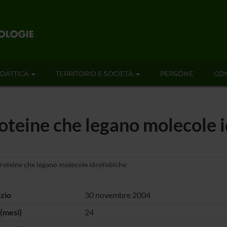
IDATTICA
TERRITORIO E SOCIETÀ
PERSONE
CON
proteine che legano molecole 
proteine che legano molecole idrofobiche
izio
30 novembre 2004
(mesi)
24