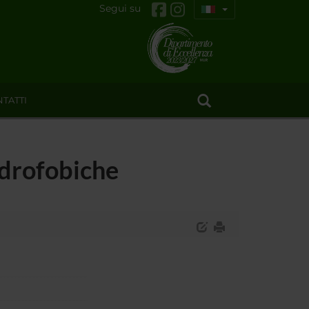
Segui su
TATTI
idrofobiche