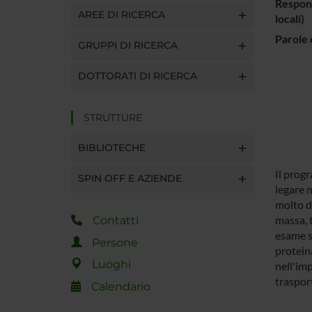
Respons
AREE DI RICERCA
locali)
Parole 
GRUPPI DI RICERCA
DOTTORATI DI RICERCA
STRUTTURE
BIBLIOTECHE
Il prog
SPIN OFF E AZIENDE
legare 
molto de
massa, 
Contatti
esame so
Persone
proteina
Luoghi
nell'im
trasport
Calendario