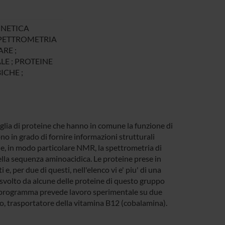
GNETICA
 SPETTROMETRIA
RE ;
E ; PROTEINE
ICHE ;
iglia di proteine che hanno in comune la funzione di
o in grado di fornire informazioni strutturali
che, in modo particolare NMR, la spettrometria di
lla sequenza aminoacidica. Le proteine prese in
, per due di questi, nell'elenco vi e' piu' di una
e svolto da alcune delle proteine di questo gruppo
ro programma prevede lavoro sperimentale su due
seco, trasportatore della vitamina B12 (cobalamina).