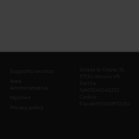
Strada le Grazie, 15,
Supporto tecnico
37134 Verona VR
Area
Partita
Amministrativa
IVA01541040232
Codice
MyUnivr
Fiscale93009870234
Privacy policy