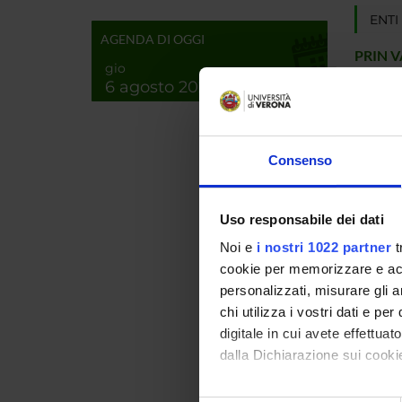
ENTI
AGENDA DI OGGI
PRIN 
gio
POSIT
6 agosto 2026
PART
Consenso
Ugo Lu
Uso responsabile dei dati
Noi e
i nostri 1022 partner
t
cookie per memorizzare e acce
AREE 
personalizzati, misurare gli an
Proteo
chi utilizza i vostri dati e pe
Bioche
digitale in cui avete effettua
dalla Dichiarazione sui cookie
Biochi
Bioche
Con il tuo consenso, vorrem