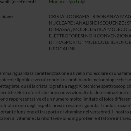
abili (o referenti
Monaco Ugo Luigi
chiave
CRISTALLOGRAFIA ; RISONANZA MA
NUCLEARE ; ANALISI DI SEQUENZE ;
DI MASSA ; MODELLISTICA MOLECOLA
ELETTROFORESI NON CONVENZIONAL
DI TRASPORTO ; MOLECOLE IDROFOB
LIPOCALINE
ramma riguarda la caratterizzazione a livello molecolare di una fam
molecole lipofile e verra' condotto combinando metodologie che son
ttagliate, quali la cristallografia a raggi X, tecniche spettroscopi
tecniche elettroforetiche non convenzionali e la determinazione de
no rappresentative di un numero molto limitato di folds differenti e
. Inoltre uno degli aspetti presi in esame riguarda il ruolo crucial
portante funzione di trasporto di vitamine nei vertebrati. Il nost
atori di vitamine : la riboflavin-binding protein e il fattore intri