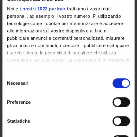
Finanziamento:
assegnato e gestito dal Dipartimento
Noi e
i nostri 1022 partner
trattiamo i vostri dati
Programma:
RICATENEO - Finanziamenti d'Ateneo per la
personali, ad esempio il vostro numero IP, utilizzando
Ricerca Scientifica
tecnologie come i cookie per memorizzare e accedere
alle informazioni sul vostro dispositivo al fine di
pubblicare annunci e contenuti personalizzati, misurare
PARTECIPANTI AL PROGETTO
gli annunci e i contenuti, ricercare il pubblico e sviluppare
i servizi. Avete la possibilità di scegliere chi utilizza i
Massimo Crimi
vostri dati e per quali scopi. Le vostre scelte in materia di
Professore associato
privacy sono applicabili solo su questa proprietà digitale
in cui avete effettuato le vostre scelte. È possibile
Selezione
modificare o revocare il proprio consenso in qualsiasi
Necessari
del
AREE DI RICERCA COINVOLTE DAL PROGETTO
momento dalla Dichiarazione sui cookie o facendo clic
consenso
sull'icona di attivazione della privacy.
Proteomica strutturale, funzionale e di espressione
Preferenze
Biochemistry & Molecular Biology (DBT)
Con il tuo consenso, vorremmo anche:
Biochimica e Biologia Molecolare
raccogliere informazioni sulla tua posizione
Statistiche
Biochemistry & Molecular Biology (DBT) (DBT)
geografica, con un'approssimazione di qualche
metro,
Proteomica strutturale, funzionale e di espressione