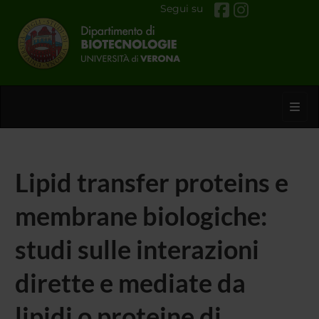
Segui su
Toggl
Lipid transfer proteins e
membrane biologiche:
studi sulle interazioni
dirette e mediate da
lipidi o proteine di