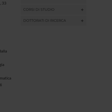
, 33
CORSI DI STUDIO
DOTTORATI DI RICERCA
dalla
gia
rmatica
di