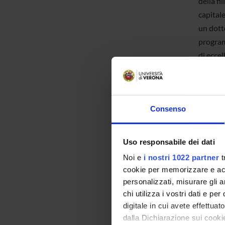
della fi
capitale
un dott
program
di eccel
In linea
con la c
Consenso
ricerca 
contest
anche at
Uso responsabile dei dati
up.
Noi e
i nostri 1022 partner
t
Gli inte
cookie per memorizzare e acce
alimenta
personalizzati, misurare gli an
relativi
chi utilizza i vostri dati e pe
nuovi (n
digitale in cui avete effettua
dalla Dichiarazione sui cookie
products