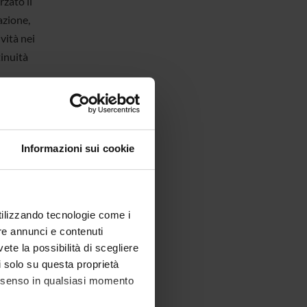
rzato il
azione,
vità nei
inuità
vative
vità di
Informazioni sui cookie
e i
 ma
 start
utilizzando tecnologie come i
i agro-
re annunci e contenuti
 studi
vete la possibilità di scegliere
uppo di
li solo su questa proprietà
io-based
consenso in qualsiasi momento
o