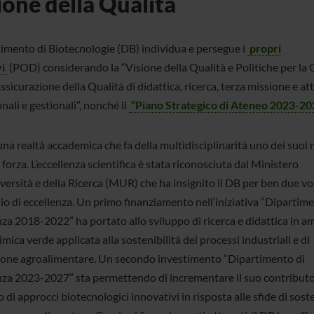
ione della Qualità
rtimento di Biotecnologie (DB) individua e persegue i
propri
i
(POD) considerando la “Visione della Qualità e Politiche per la 
Assicurazione della Qualità di didattica, ricerca, terza missione e att
onali e gestionali”, nonché il
“Piano Strategico di Ateneo 2023-20
una realtà accademica che fa della multidisciplinarità uno dei suoi
 forza. L’eccellenza scientifica è stata riconosciuta dal Ministero
versità e della Ricerca (MUR) che ha insignito il DB per ben due vo
io di eccellenza. Un primo finanziamento nell’iniziativa “Dipartime
nza 2018-2022” ha portato allo sviluppo di ricerca e didattica in a
imica verde applicata alla sostenibilità dei processi industriali e di
one agroalimentare. Un secondo investimento “Dipartimento di
nza 2023-2027” sta permettendo di incrementare il suo contributo
 di approcci biotecnologici innovativi in risposta alle sfide di soste