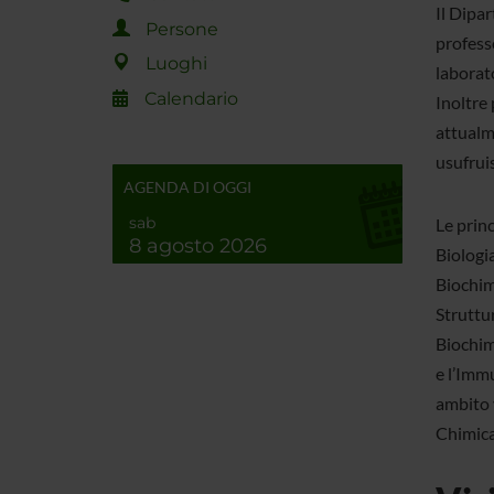
Il Dipa
Persone
professo
Luoghi
laborato
Calendario
Inoltre 
attualme
usufruis
AGENDA DI OGGI
sab
Le prin
8 agosto 2026
Biologia
Biochimi
Struttur
Biochim
e l’Imm
ambito v
Chimica 