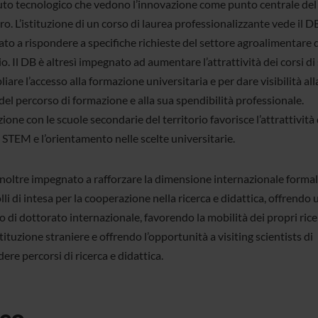
to tecnologico che vedono l’innovazione come punto centrale de
ro. L’istituzione di un corso di laurea professionalizzante vede il D
to a rispondere a specifiche richieste del settore agroalimentare 
io. Il DB è altresì impegnato ad aumentare l’attrattività dei corsi di
iare l’accesso alla formazione universitaria e per dare visibilità all
del percorso di formazione e alla sua spendibilità professionale.
zione con le scuole secondarie del territorio favorisce l’attrattività 
 STEM e l’orientamento nelle scelte universitarie.
 inoltre impegnato a rafforzare la dimensione internazionale forma
li di intesa per la cooperazione nella ricerca e didattica, offrendo 
 di dottorato internazionale, favorendo la mobilità dei propri rice
tituzione straniere e offrendo l’opportunità a visiting scientists di
ere percorsi di ricerca e didattica.
eo