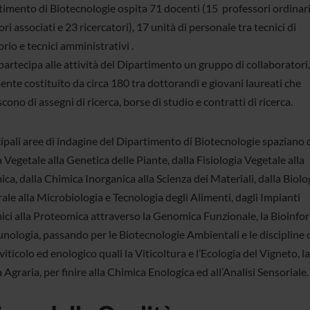
rtimento di Biotecnologie ospita 71 docenti (15 professori ordinari
ri associati e 23 ricercatori), 17 unità di personale tra tecnici di
rio e tecnici amministrativi .
partecipa alle attività del Dipartimento un gruppo di collaboratori,
nte costituito da circa 180 tra dottorandi e giovani laureati che
cono di assegni di ricerca, borse di studio e contratti di ricerca.
cipali aree di indagine del Dipartimento di Biotecnologie spaziano 
 Vegetale alla Genetica delle Piante, dalla Fisiologia Vegetale alla
ca, dalla Chimica Inorganica alla Scienza dei Materiali, dalla Biolo
ale alla Microbiologia e Tecnologia degli Alimenti, dagli Impianti
ici alla Proteomica attraverso la Genomica Funzionale, la Bioinfo
unologia, passando per le Biotecnologie Ambientali e le discipline 
iticolo ed enologico quali la Viticoltura e l’Ecologia del Vigneto, la
Agraria, per finire alla Chimica Enologica ed all’Analisi Sensoriale.