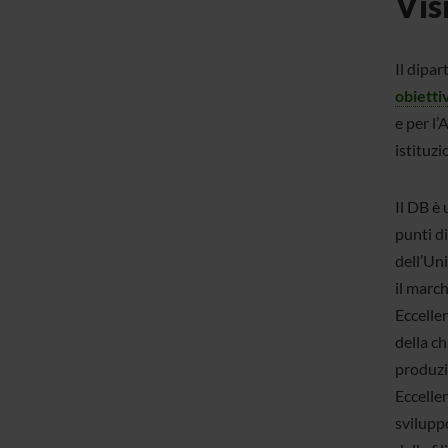
Vis
Il dipa
obiettiv
e per l’
istituzi
Il DB è 
punti di
dell’Uni
il march
Eccelle
della ch
produzi
Eccelle
sviluppo