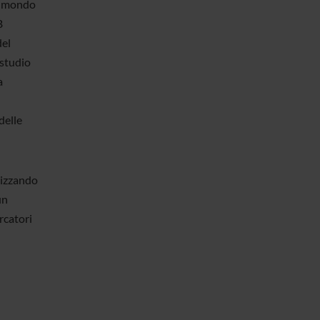
l mondo
B
del
 studio
a
delle
lizzando
un
rcatori