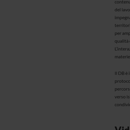
contenu
del lavo
impegna
territor
per ampl
qualità 
L’intera
materie
Il DB è
protocol
percorso
verso is
condivid
Vid