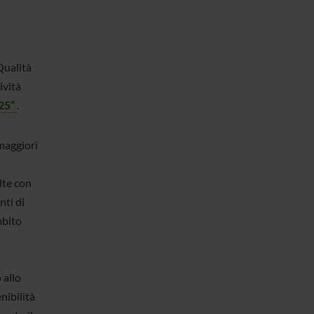
Qualità
ività
25”
.
 maggiori
lte con
nti di
mbito
 allo
nibilità