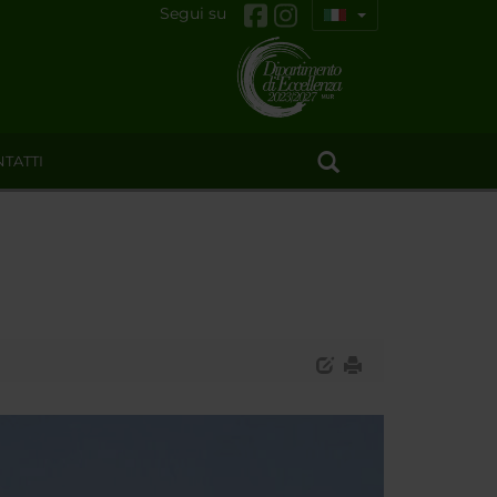
Segui su
TATTI