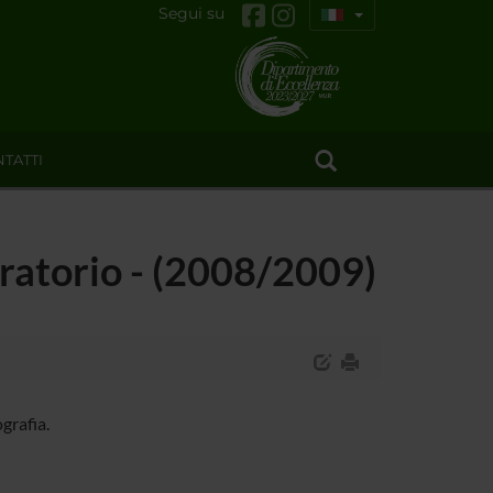
Segui su
TATTI
boratorio - (2008/2009)
grafia.