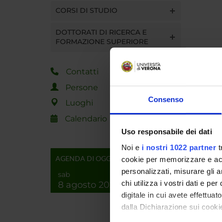
CORSI DI STUDIO
DOTTORATI DI RICERCA E
FORMAZIONE SUPERIORE
Contatti
Persone
Consenso
Luoghi
Calendario
Uso responsabile dei dati
Noi e
i nostri 1022 partner
t
AGENDA DI OGGI
cookie per memorizzare e acce
personalizzati, misurare gli an
sab
chi utilizza i vostri dati e pe
8 agosto 2026
digitale in cui avete effettua
dalla Dichiarazione sui cookie