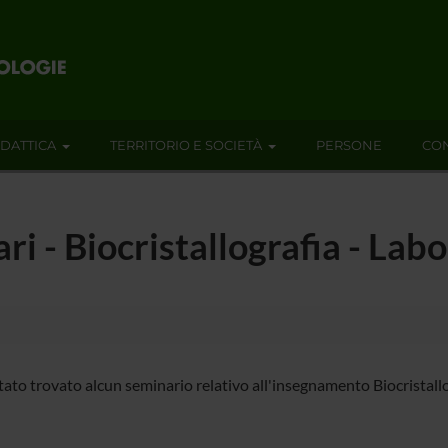
IDATTICA
TERRITORIO E SOCIETÀ
PERSONE
CON
ari - Biocristallografia - La
tato trovato alcun seminario relativo all'insegnamento Biocristallo