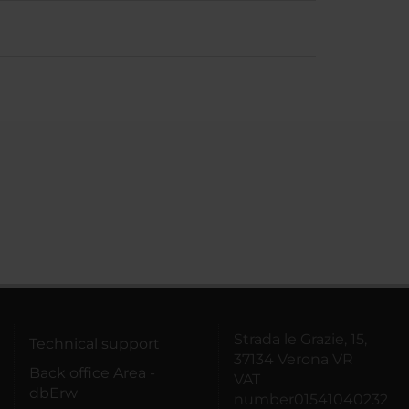
Strada le Grazie, 15,
Technical support
37134 Verona VR
Back office Area -
VAT
dbErw
number01541040232