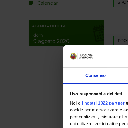
SPO
Calendar
AGENDA DI OGGI
dom
9 agosto 2026
PROJ
Matteo 
Consenso
RESEA
Proteo
Bioche
Uso responsabile dei dati
Noi e
i nostri 1022 partner
t
Biochi
cookie per memorizzare e acce
Bioche
personalizzati, misurare gli an
Proteo
chi utilizza i vostri dati e pe