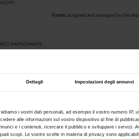
NSORS:
Funds:
assigned and managed by the de
ECT PARTICIPANTS
Ballottari
Full Professor
Dettagli
Impostazioni degli annunci
RCH AREAS INVOLVED IN THE PROJECT
mica strutturale, funzionale e di espressione
mistry & Molecular Biology (DBT)
rattiamo i vostri dati personali, ad esempio il vostro numero IP, 
mica e Biologia Molecolare
dere alle informazioni sul vostro dispositivo al fine di pubblica
mistry & Molecular Biology (DBT) (DBT)
nunci e i contenuti, ricercare il pubblico e sviluppare i servizi. A
mica strutturale, funzionale e di espressione
r quali scopi. Le vostre scelte in materia di privacy sono applicabi