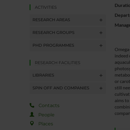
Durati
ACTIVITIES
Depart
RESEARCH AREAS
Manager
RESEARCH GROUPS
PHD PROGRAMMES
Omega-3
indeed 
aquacul
RESEARCH FACILITIES
photosy
metabol
LIBRARIES
or caro
still ne
SPIN OFF AND COMPANIES
cultivat
aims to
Contacts
combini
compan
People
Places