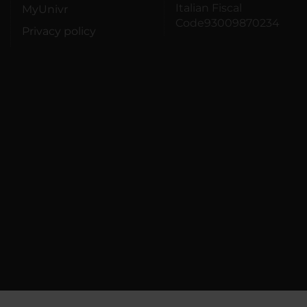
Italian Fiscal
MyUnivr
Code93009870234
Privacy policy