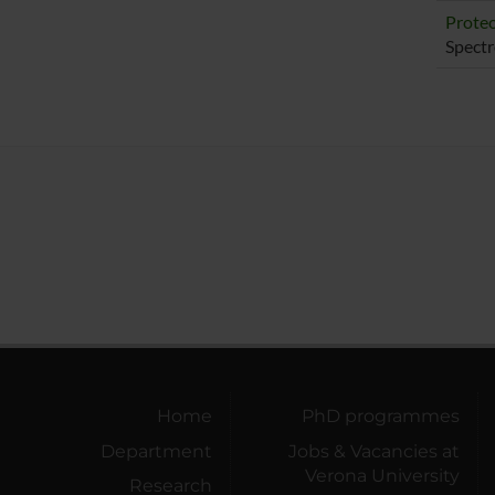
Proteo
Spectr
Home
PhD programmes
Department
Jobs & Vacancies at
Verona University
Research