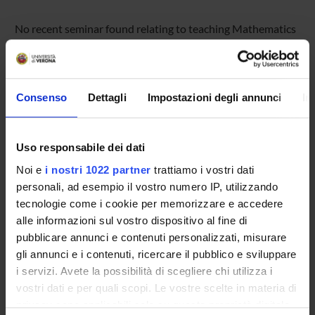
No recent seminar found relating to teaching Mathematics
and statistics .
Consenso
Dettagli
Impostazioni degli annunci
In
STUDYING
COURSES
Uso responsabile dei dati
PHD PROGRAMMES AND POSTGRADUATE
Noi e
i nostri 1022 partner
trattiamo i vostri dati
TRAINING
personali, ad esempio il vostro numero IP, utilizzando
tecnologie come i cookie per memorizzare e accedere
Contacts
alle informazioni sul vostro dispositivo al fine di
pubblicare annunci e contenuti personalizzati, misurare
People
gli annunci e i contenuti, ricercare il pubblico e sviluppare
Places
i servizi. Avete la possibilità di scegliere chi utilizza i
Calendar
vostri dati e per quali scopi. Le vostre scelte in materia di
privacy sono applicabili solo su questa proprietà digitale