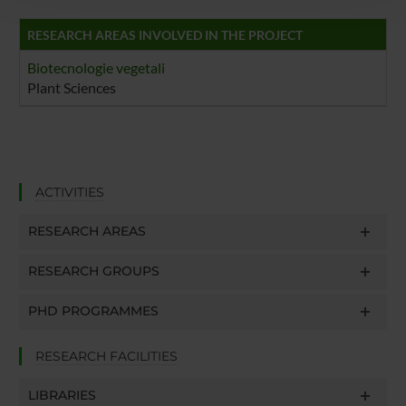
con altre informazioni che hai fornito loro o che hanno
raccolto dal tuo utilizzo dei loro servizi.
RESEARCH AREAS INVOLVED IN THE PROJECT
Biotecnologie vegetali
Plant Sciences
ACTIVITIES
RESEARCH AREAS
RESEARCH GROUPS
PHD PROGRAMMES
RESEARCH FACILITIES
LIBRARIES