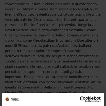
conversione della luce in energia chimica. A questo scopo
verranno utilizzati diversi sistemi modello localizzati a vari
livelli nell’evoluzione degli eucarioti fotosintetici dalle alghe
verdi più antiche (Ostreococcus tauri, facente parte della
classe delle Prasinoficee) a quelle più evolute lungo la via
evolutiva delle Viridiplanta, contenenti clorofilla b, come
Chlamydomonas reinhardtii, o delle diatomee, contenenti
clorofilla c, come Pheodactilum tricornutum. Due ulteriori
modelli Physcomitrella patens e Arabidopsis thaliana
permetteranno di esplorare tappe più avanzate
dell’evoluzione: i muschi, che per primi hanno affrontato le
condizioni altamente stressanti dell’ambiente terrestre, e le
piante superiori, le meglio adattate all’ambiente sub-aereo,
per cui sono disponibili risorse e metodi genetici
importanti. Da ognuna di queste specie modello verranno
identificati e studiati con metodi biochimici e biofisici alcuni
membri rappresentativi della famiglia multi genica Lhc.
Qualora l’isolamento e la purificazione di tali proteine
presenti dei problemi, tali complessi pigmento-proteina
potranno essere ottenuti tramite espressione in batteri di