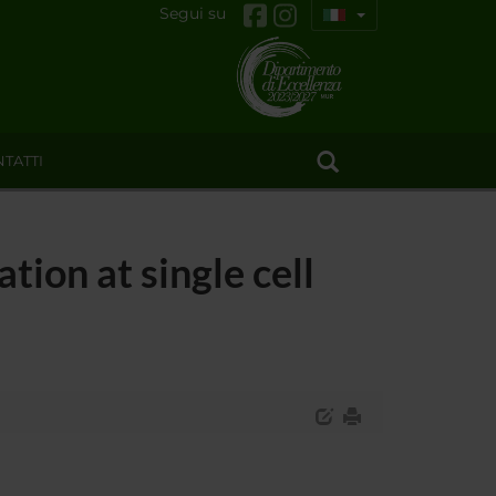
Segui su
TATTI
ion at single cell