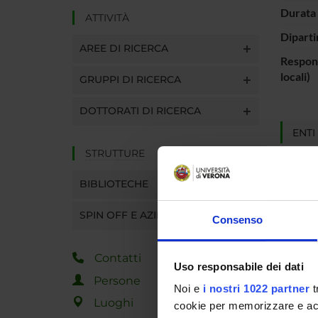
Durata 
ATTIVITÀ
Diparti
AREE DI RICERCA
Respons
locali)
GRUPPI DI RICERCA
DOTTORATI DI RICERCA
ENTI
STRUTTURE
MUR - 
dell'Un
BIBLIOTECHE
Ricerc
SPIN OFF E AZIENDE
Consenso
PART
Contatti
Uso responsabile dei dati
Sara Z
Persone
Noi e
i nostri 1022 partner
t
Luoghi
cookie per memorizzare e acce