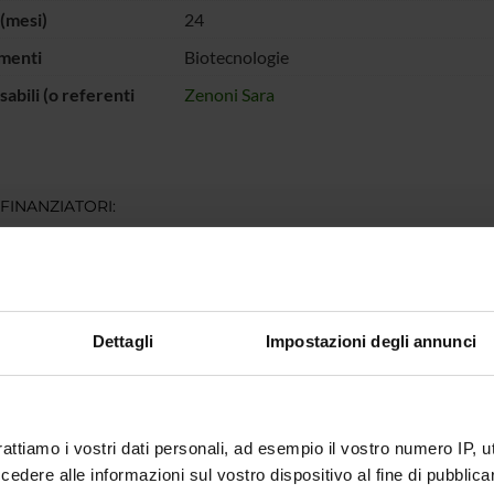
(mesi)
24
menti
Biotecnologie
abili (o referenti
Zenoni Sara
 FINANZIATORI:
Ministero
Finanziamento:
assegnato e gestito dal 
iversità e della
a
Dettagli
Impostazioni degli annunci
ECIPANTI AL PROGETTO
enoni
Professore associato
rattiamo i vostri dati personali, ad esempio il vostro numero IP, 
dere alle informazioni sul vostro dispositivo al fine di pubblica