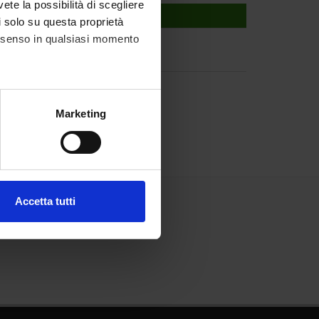
vete la possibilità di scegliere
li solo su questa proprietà
consenso in qualsiasi momento
alche metro,
Marketing
e specifiche (impronte
ezione dettagli
. Puoi
Accetta tutti
l media e per analizzare il
ostri partner che si occupano
azioni che hai fornito loro o