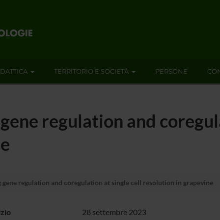
IDATTICA
TERRITORIO E SOCIETÀ
PERSONE
CON
gene regulation and coregulat
ne
gene regulation and coregulation at single cell resolution in grapevine
izio
28 settembre 2023