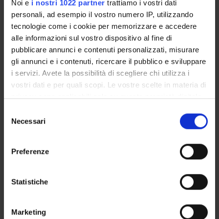
Noi e
i nostri 1022 partner
trattiamo i vostri dati
Genetica e genomica umana, vegetale e microbica
personali, ad esempio il vostro numero IP, utilizzando
Genetics & Heredity (DBT)
tecnologie come i cookie per memorizzare e accedere
Genetica e genomica umana, vegetale e microbica
alle informazioni sul vostro dispositivo al fine di
Genetics & Heredity (DDSP) (DDSP)
pubblicare annunci e contenuti personalizzati, misurare
gli annunci e i contenuti, ricercare il pubblico e sviluppare
Genetica e genomica umana, vegetale e microbica
i servizi. Avete la possibilità di scegliere chi utilizza i
Genetics & Heredity (DM) (DM)
vostri dati e per quali scopi. Le vostre scelte in materia di
Genetica e genomica umana, vegetale e microbica
privacy sono applicabili solo su questa proprietà digitale
Genetics & Heredity (DNBM) (DNBM)
in cui avete effettuato le vostre scelte. È possibile
Selezione
modificare o revocare il proprio consenso in qualsiasi
Necessari
Genetica e genomica umana, vegetale e microbica
del
momento dalla Dichiarazione sui cookie o facendo clic
Genetics & Heredity (DSVR)
consenso
sull'icona di attivazione della privacy.
Preferenze
Con il tuo consenso, vorremmo anche:
raccogliere informazioni sulla tua posizione
Statistiche
ATTIVITÀ
geografica, con un'approssimazione di qualche
metro,
AREE DI RICERCA
Marketing
Identificare il tuo dispositivo, scansionandolo