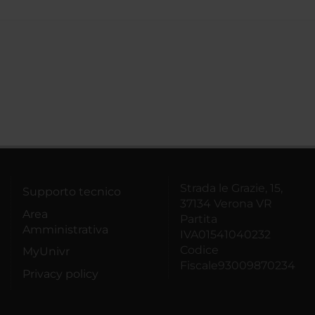
Strada le Grazie, 15,
Supporto tecnico
37134 Verona VR
Area
Partita
Amministrativa
IVA01541040232
Codice
MyUnivr
Fiscale93009870234
Privacy policy