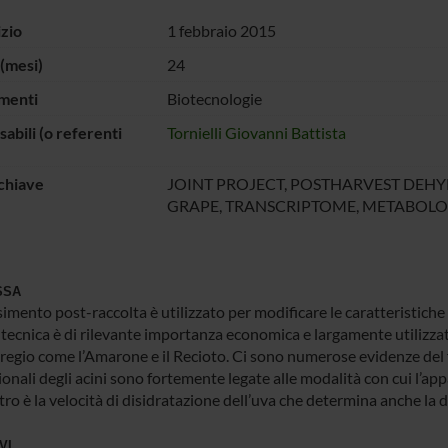
izio
1 febbraio 2015
(mesi)
24
menti
Biotecnologie
abili (o referenti
Tornielli Giovanni Battista
chiave
JOINT PROJECT, POSTHARVEST DEHY
GRAPE, TRANSCRIPTOME, METABOL
SSA
imento post-raccolta è utilizzato per modificare le caratteristiche qu
tecnica è di rilevante importanza economica e largamente utilizzat
pregio come l’Amarone e il Recioto. Ci sono numerose evidenze del f
zionali degli acini sono fortemente legate alle modalità con cui l’
o è la velocità di disidratazione dell’uva che determina anche la d
VI