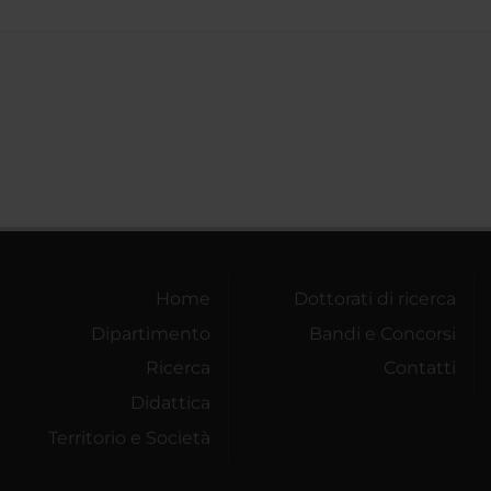
Home
Dottorati di ricerca
Dipartimento
Bandi e Concorsi
Ricerca
Contatti
Didattica
Territorio e Società