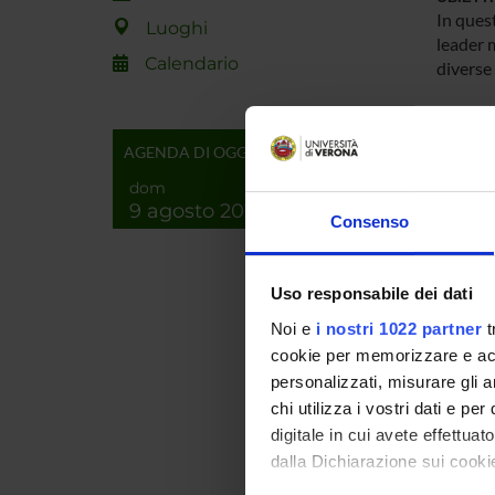
In ques
Luoghi
leader m
Calendario
diverse 
PROCED
Saranno 
AGENDA DI OGGI
partico
dom
tradizi
9 agosto 2026
che per
Consenso
modifica
ottenut
riscont
Uso responsabile dei dati
mentre i
Noi e
i nostri 1022 partner
t
cookie per memorizzare e acce
MAIN 
personalizzati, misurare gli an
MASI A
chi utilizza i vostri dati e pe
digitale in cui avete effettua
ENTI
dalla Dichiarazione sui cookie