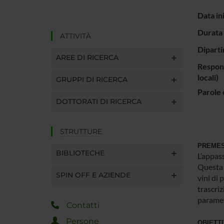
Data in
Durata 
ATTIVITÀ
Diparti
AREE DI RICERCA
Respons
locali)
GRUPPI DI RICERCA
Parole 
DOTTORATI DI RICERCA
STRUTTURE
PREME
BIBLIOTECHE
L’appass
Questa 
SPIN OFF E AZIENDE
vini di 
trascri
parametr
Contatti
Persone
OBIETTI