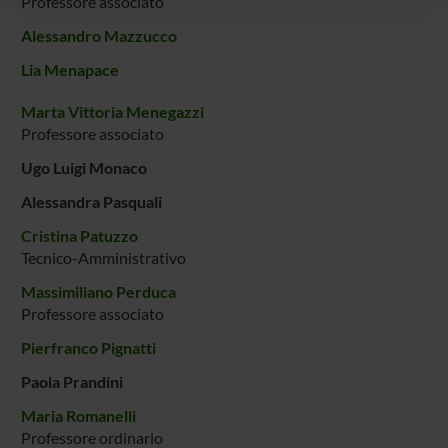
Professore associato
con altre informazioni che hai fornito loro o che hanno
Alessandro Mazzucco
raccolto dal tuo utilizzo dei loro servizi.
Lia Menapace
Marta Vittoria Menegazzi
Professore associato
Ugo Luigi Monaco
Alessandra Pasquali
Cristina Patuzzo
Tecnico-Amministrativo
Massimiliano Perduca
Professore associato
Pierfranco Pignatti
Paola Prandini
Maria Romanelli
Professore ordinario