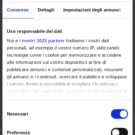
immunoistochimiche, biochimiche e proteomiche funzionali
al fine di evidenziare eventuali differenze significative tra i
Consenso
Dettagli
Impostazioni degli annunci
In
due Gruppi.
Uso responsabile dei dati
ENTI FINANZIATORI:
Noi e
i nostri 1022 partner
trattiamo i vostri dati
Fondazione Cariverona
personali, ad esempio il vostro numero IP, utilizzando
Finanziamento:
assegnato e gestito dal Dipartimento
tecnologie come i cookie per memorizzare e accedere
Programma:
ENTI.RIC - Finanziamento da enti vari per la
alle informazioni sul vostro dispositivo al fine di
ricerca
pubblicare annunci e contenuti personalizzati, misurare
gli annunci e i contenuti, ricercare il pubblico e sviluppare
i servizi. Avete la possibilità di scegliere chi utilizza i
vostri dati e per quali scopi. Le vostre scelte in materia di
PARTECIPANTI AL PROGETTO
privacy sono applicabili solo su questa proprietà digitale
Ubaldo Armato
in cui avete effettuato le vostre scelte. È possibile
Selezione
modificare o revocare il proprio consenso in qualsiasi
Necessari
Elena Butturini
del
momento dalla Dichiarazione sui cookie o facendo clic
Professore associato
consenso
sull'icona di attivazione della privacy.
Stefano Capaldi
Preferenze