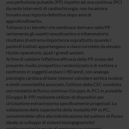
una perfusione pulsatile (PP) rispetto ad una continua (PC)
durante interventi di cardiochirurgia, non ha ancora
trovato una risposta definitiva dopo anni di
approfondimento.
Tuttavia tra i benefici che sembrano derivare dalla PP
certamente gli aspetti emodinamico e infiammatorio
risultano di estrema importanza soprattutto quando i
pazienti trattati appartengano a classi correlate da elevato
rischio operatorio, quali i grandi anziani.
Al fine di validare l’effettiva efficacia della PP, scopo del
presente studio prospettico randomizzato è di mettere a
confronto in soggetti anziani (>80 anni), con analoga
patologia cardiaca di base (stenosi valvolare aortica isolata)
e simili comorbidità associate, l’utilizzo della CEC condotta
con modalità di flusso continuo (Gruppo A-PC) vs pulsatile
(Gruppo B-PP) mediante utilizzo di dispositivi per
circolazione extracorporea specificamente progettati. La
validazione della superiorità della modalità PP vs PC,
consentirebbe oltre alla individuazione del pattern di flusso
ideale, lo sviluppo di sistemi bioingegneristici
cardiovascolari in grado di generare un supporto