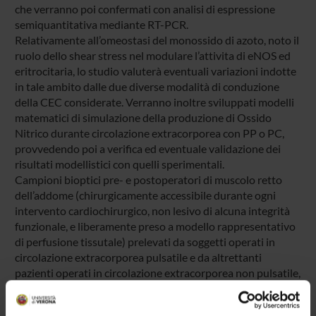
che verranno poi confermati con analisi di espressione
semiquantitativa mediante RT-PCR.
Relativamente all’omeostasi del monossido di azoto, noto il
ruolo dello shear stress nel modulare l’attivita di eNOS ed
eritrocitaria, lo studio valuterà eventuali variazioni indotte
in tale ambito dalle due diverse modalità di conduzione
della CEC considerate. Verranno inoltre sviluppati modelli
matematici di simulazione della produzione di Ossido
Nitrico durante circolazione extracorporea con PP o PC,
provvedendo poi a verifica ed eventuale validazione dei
risultati modellistici con quelli sperimentali.
Campioni bioptici pre- e postoperatori di muscolo retto
dell’addome (chirurgicamente accessibile durante ogni
intervento cardiochirurgico, non lesivo di alcuna integrità
funzionale, e liberamente preso a modello rappresentativo
di perfusione tissutale) prelevati da soggetti operati in
circolazione extracorporea pulsatile e da altrettanti
pazienti operati in circolazione extracorporea non pulsatile,
verranno sottoposti a valutazione comparativa delle
caratteristiche istologiche, morfometriche,