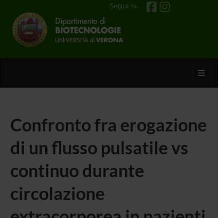
Segui su
Toggl
Confronto fra erogazione
di un flusso pulsatile vs
continuo durante
circolazione
extracorporea in pazienti