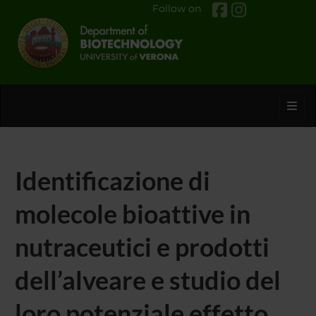
Follow on
Toggl
Identificazione di
molecole bioattive in
nutraceutici e prodotti
dell’alveare e studio del
loro potenziale effetto