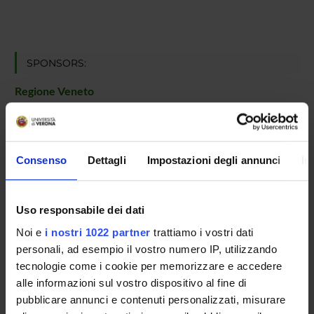
SPONSORS:
Regione Veneto
Funds:
assigned and managed by the department
Consenso
Dettagli
Impostazioni degli annunci
In
PROJECT PARTICIPANTS
Mariapina D'Onofrio
Associate Professor
Uso responsabile dei dati
Noi e
i nostri 1022 partner
trattiamo i vostri dati
personali, ad esempio il vostro numero IP, utilizzando
tecnologie come i cookie per memorizzare e accedere
RESEARCH AREAS INVOLVED IN THE PROJECT
alle informazioni sul vostro dispositivo al fine di
Proteomica strutturale, funzionale e di espressione
pubblicare annunci e contenuti personalizzati, misurare
Biological chemistry