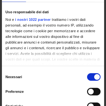
Giulio Innamorati
Uso responsabile dei dati
Tecnico-Amministrativo
Noi e
i nostri 1022 partner
trattiamo i vostri dati
personali, ad esempio il vostro numero IP, utilizzando
tecnologie come i cookie per memorizzare e accedere
COLLABORATORI ESTERNI
alle informazioni sul vostro dispositivo al fine di
pubblicare annunci e contenuti personalizzati, misurare
Michele Bovi
gli annunci e i contenuti, ricercare il pubblico e sviluppare
Nanomnia CTO Nanomnia
i servizi. Avete la possibilità di scegliere chi utilizza i
Stefania Boi
vostri dati e per quali scopi. Le vostre scelte in materia di
Nanomnia R&D Specialist Nanomnia
privacy sono applicabili solo su questa proprietà digitale
in cui avete effettuato le vostre scelte. È possibile
Selezione
modificare o revocare il proprio consenso in qualsiasi
Necessari
del
momento dalla Dichiarazione sui cookie o facendo clic
AREE DI RICERCA COINVOLTE DAL PROGETTO
consenso
sull'icona di attivazione della privacy.
Biologia cellulare, Biologia dello sviluppo e rigenerazione cel
Preferenze
Gene therapy, cell therapy, regenerative medicine
Con il tuo consenso, vorremmo anche:
raccogliere informazioni sulla tua posizione