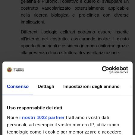
gelatina e Pluronic, l'obiettivo è quello di sviluppare un
costrutto vascolarizzato potenzialmente applicabile
nella ricerca biologica e pre-clinica con diverse
implicazioni.
Differenti tipologie cellulari potranno essere inserite
all’interno del costrutto, assicurando inoltre il giusto
apporto di nutrienti e ossigeno in modo uniforme grazie
alla presenza di una struttura di vascolarizzazione.
PARTECIPANTI AL PROGETTO
Consenso
Dettagli
Impostazioni degli annunci
In
Alessia Dallatana
Dottorando
Luca Giacomello
Uso responsabile dei dati
Professore associato
Noi e
i nostri 1022 partner
trattiamo i vostri dati
Giulio Innamorati
personali, ad esempio il vostro numero IP, utilizzando
Tecnico-Amministrativo
tecnologie come i cookie per memorizzare e accedere