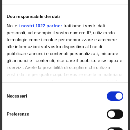
of Verona) will perform the experiments to produce, purify
and characterize the bacteriocins. The methodologies of
this project will be those typical of microbiological and
Uso responsabile dei dati
analytical chemistry, which involves the application of
Noi e
i nostri 1022 partner
trattiamo i vostri dati
instrumental techniques and methods (such as eg.
personali, ad esempio il vostro numero IP, utilizzando
spectroscopy, chromatography, electrophoresis, and mass
spectrometry as provided in this project) for determining
tecnologie come i cookie per memorizzare e accedere
qualitative and quantitative composition of chemical
alle informazioni sul vostro dispositivo al fine di
systems in biology.
pubblicare annunci e contenuti personalizzati, misurare
gli annunci e i contenuti, ricercare il pubblico e sviluppare
MAIN PARTNER
i servizi. Avete la possibilità di scegliere chi utilizza i
Sintal Group s.r.l.
vostri dati e per quali scopi. Le vostre scelte in materia di
privacy sono applicabili solo su questa proprietà digitale
in cui avete effettuato le vostre scelte. È possibile
Selezione
ENTI FINANZIATORI:
modificare o revocare il proprio consenso in qualsiasi
Necessari
del
Finanziamento:
assegnato e gestito dal Dipartimento
momento dalla Dichiarazione sui cookie o facendo clic
consenso
sull'icona di attivazione della privacy.
Preferenze
Con il tuo consenso, vorremmo anche:
PARTECIPANTI AL PROGETTO