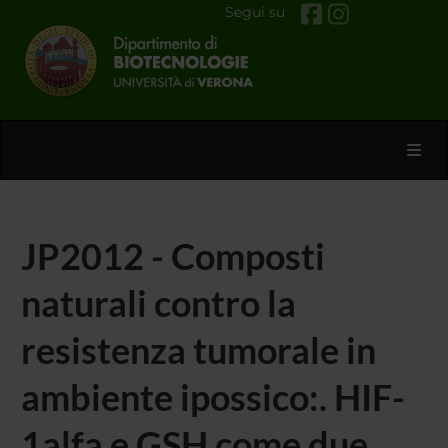
Segui su
Toggl
JP2012 - Composti
naturali contro la
resistenza tumorale in
ambiente ipossico:. HIF-
1alfa e GSH come due