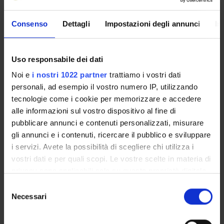
Cynara scolymus, della cinaropicrina e di altri estratti
naturali forniti da ABOCA di indurre la morte cellulare e di
Consenso
Dettagli
Impostazioni degli annunci
In
sensibilizzare le cellule tumorali ai chemioterapici classici.
Gli esperimenti saranno condotti utilizzando due modelli
sperimentali di ipossia in vitro, che meglio rispecchiano
Uso responsabile dei dati
l’ambiente tumorale.
Noi e
i nostri 1022 partner
trattiamo i vostri dati
MAIN PARTNER
personali, ad esempio il vostro numero IP, utilizzando
ABOCA
tecnologie come i cookie per memorizzare e accedere
alle informazioni sul vostro dispositivo al fine di
pubblicare annunci e contenuti personalizzati, misurare
ENTI FINANZIATORI:
gli annunci e i contenuti, ricercare il pubblico e sviluppare
i servizi. Avete la possibilità di scegliere chi utilizza i
Finanziamento:
assegnato e gestito dal Dipartimento
vostri dati e per quali scopi. Le vostre scelte in materia di
privacy sono applicabili solo su questa proprietà digitale
in cui avete effettuato le vostre scelte. È possibile
Selezione
PARTECIPANTI AL PROGETTO
modificare o revocare il proprio consenso in qualsiasi
Necessari
del
momento dalla Dichiarazione sui cookie o facendo clic
consenso
Sofia Giovanna Mariotto
sull'icona di attivazione della privacy.
Professore associato