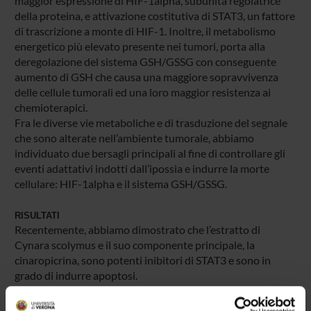
maggior espressione di HIF-1alpha, subunità regolatrice
della proteina, e attivazione costitutiva di STAT3, un fattore
di trascrizione a monte di HIF-1. Inoltre, il metabolismo
energetico più elevato presente nei tumori, porta alla
deregolazione del sistema GSH/GSSG con conseguente
aumento di GSH che causa una maggiore sopravvivenza
delle cellule tumorali ed una loro maggior resistenza ai
chemioterapici.
Fra le diverse vie metaboliche e di trasduzione del segnale
che sono alterate nell’ambiente tumorale, abbiamo
individuato due bersagli principali al fine di controllare gli
eventi adattativi indotti dall’ipossia e indurre la morte
cellulare: HIF-1alpha e il sistema GSH/GSSG.
RISULTATI
Recentemente, abbiamo dimostrato che l’estratto di
Cynara scolymus e il suo componente principale, la
cinaropicrina, sono potenti inibitori di STAT3 e sono in
grado di indurre apoptosi.
Sulla base di questi risultati, gli scopi principali di questo
progetto sono lo studio della capacità dell’estratto di