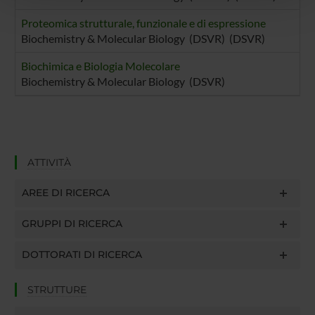
pubblicità e social media, i quali potrebbero combinarle
con altre informazioni che hai fornito loro o che hanno
Proteomica strutturale, funzionale e di espressione
raccolto dal tuo utilizzo dei loro servizi.
Biochemistry & Molecular Biology (DSVR) (DSVR)
Biochimica e Biologia Molecolare
Biochemistry & Molecular Biology (DSVR)
ATTIVITÀ
AREE DI RICERCA
GRUPPI DI RICERCA
DOTTORATI DI RICERCA
STRUTTURE