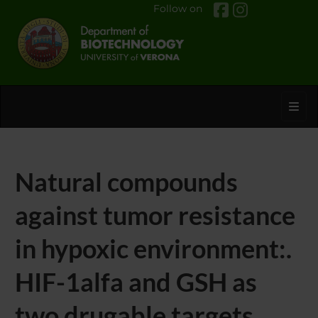
Follow on
Toggl
Natural compounds
against tumor resistance
in hypoxic environment:.
HIF-1alfa and GSH as
two drugable targets.