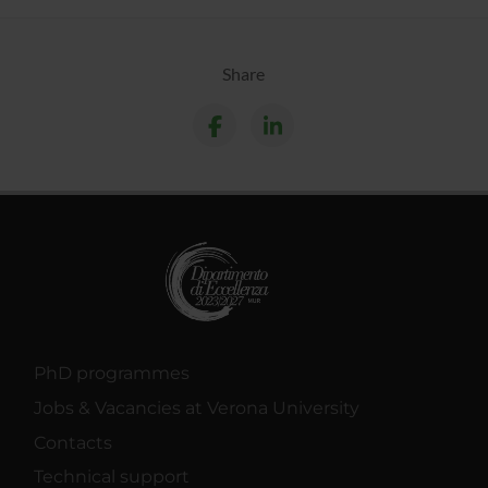
Share
PhD programmes
Jobs & Vacancies at Verona University
Contacts
Technical support