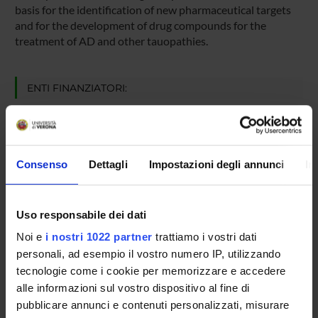
basis for the identification of new pharmaceutical targets
and for the development of drug compounds for the
treatment of AD and other tauopathies.
ENTI FINANZIATORI:
Alzheimer's Association
Finanziamento:
assegnato e gestito dal Dipartimento
Consenso
Dettagli
Impostazioni degli annunci
In
PARTECIPANTI AL PROGETTO
Uso responsabile dei dati
Mariapina D'Onofrio
Professore associato
Noi e
i nostri 1022 partner
trattiamo i vostri dati
personali, ad esempio il vostro numero IP, utilizzando
Francesca Munari
tecnologie come i cookie per memorizzare e accedere
Ricercatore a tempo determinato
alle informazioni sul vostro dispositivo al fine di
pubblicare annunci e contenuti personalizzati, misurare