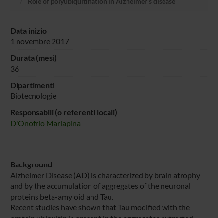
Role of polyubiquitination in Alzheimer’s disease
Data inizio
1 novembre 2017
Durata (mesi)
36
Dipartimenti
Biotecnologie
Responsabili (o referenti locali)
D'Onofrio Mariapina
Background
Alzheimer Disease (AD) is characterized by brain atrophy
and by the accumulation of aggregates of the neuronal
proteins beta-amyloid and Tau.
Recent studies have shown that Tau modified with the
protein ubiquitin is present in the aggregates extracted