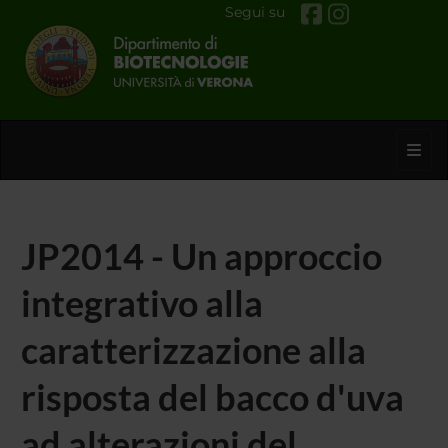
Segui su
Toggl
JP2014 - Un approccio
integrativo alla
caratterizzazione alla
risposta del bacco d'uva
ad alterazioni del