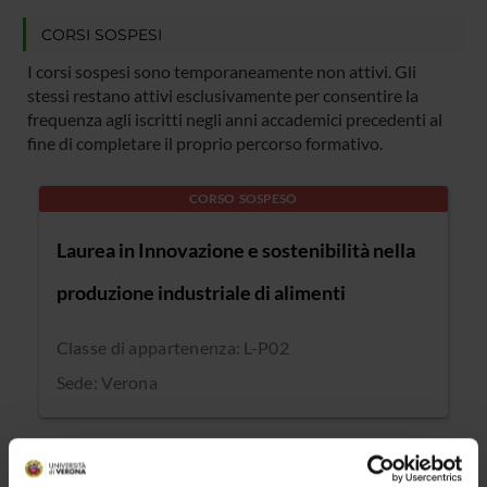
CORSI SOSPESI
I corsi sospesi sono temporaneamente non attivi. Gli
stessi restano attivi esclusivamente per consentire la
frequenza agli iscritti negli anni accademici precedenti al
fine di completare il proprio percorso formativo.
CORSO SOSPESO
Laurea in Innovazione e sostenibilità nella
produzione industriale di alimenti
Classe di appartenenza: L-P02
Sede: Verona