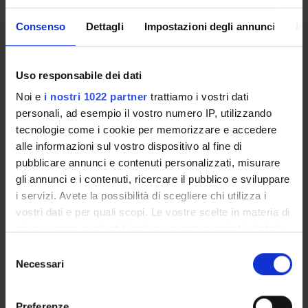
Consenso
Dettagli
Impostazioni degli annunci
In
CORSI A ESAURIMENTO
I corsi di studio ad esaurimento sono percorsi formativi
che non prevedono l'apertura di nuove iscrizioni. Gli stessi
Uso responsabile dei dati
restano attivi esclusivamente per consentire agli iscritti
Noi e
i nostri 1022 partner
trattiamo i vostri dati
negli anni accademici precedenti di completare il proprio
personali, ad esempio il vostro numero IP, utilizzando
percorso formativo. Tali corsi saranno successivamente
tecnologie come i cookie per memorizzare e accedere
disattivati.
alle informazioni sul vostro dispositivo al fine di
pubblicare annunci e contenuti personalizzati, misurare
CORSO A ESAURIMENTO
gli annunci e i contenuti, ricercare il pubblico e sviluppare
i servizi. Avete la possibilità di scegliere chi utilizza i
Laurea in Biotecnologie [L-2]
vostri dati e per quali scopi. Le vostre scelte in materia di
privacy sono applicabili solo su questa proprietà digitale
Classe di appartenenza: L-2
in cui avete effettuato le vostre scelte. È possibile
Selezione
Sede: Verona
modificare o revocare il proprio consenso in qualsiasi
Necessari
del
momento dalla Dichiarazione sui cookie o facendo clic
consenso
CORSO A ESAURIMENTO
sull'icona di attivazione della privacy.
Preferenze