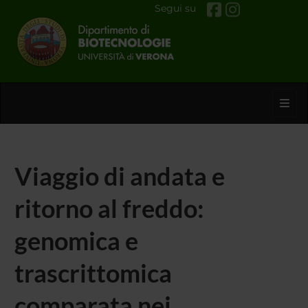
Segui su
Toggl
Viaggio di andata e
ritorno al freddo:
genomica e
trascrittomica
comparata nei