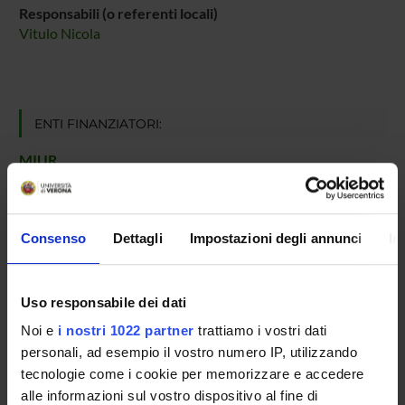
Responsabili (o referenti locali)
Vitulo Nicola
ENTI FINANZIATORI:
MIUR
Finanziamento:
assegnato e gestito dal Dipartimento
Consenso
Dettagli
Impostazioni degli annunci
In
PARTECIPANTI AL PROGETTO
Nicola Vitulo
Uso responsabile dei dati
Professore associato
Noi e
i nostri 1022 partner
trattiamo i vostri dati
personali, ad esempio il vostro numero IP, utilizzando
tecnologie come i cookie per memorizzare e accedere
AREE DI RICERCA COINVOLTE DAL PROGETTO
alle informazioni sul vostro dispositivo al fine di