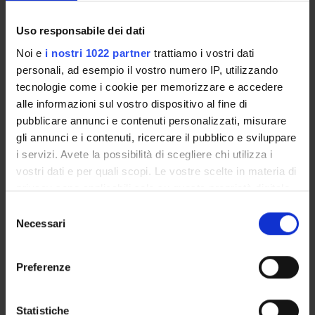
Biochimica e Biologia Molecolare
Uso responsabile dei dati
Biochemistry & Molecular Biology (DM) (DM)
Noi e
i nostri 1022 partner
trattiamo i vostri dati
Proteomica strutturale, funzionale e di espressione
personali, ad esempio il vostro numero IP, utilizzando
Biochemistry & Molecular Biology (DNBM) (DNBM)
tecnologie come i cookie per memorizzare e accedere
Biochimica e Biologia Molecolare
alle informazioni sul vostro dispositivo al fine di
Biochemistry & Molecular Biology (DNBM) (DNBM)
pubblicare annunci e contenuti personalizzati, misurare
gli annunci e i contenuti, ricercare il pubblico e sviluppare
Proteomica strutturale, funzionale e di espressione
i servizi. Avete la possibilità di scegliere chi utilizza i
Biochemistry & Molecular Biology (DSVR) (DSVR)
vostri dati e per quali scopi. Le vostre scelte in materia di
privacy sono applicabili solo su questa proprietà digitale
Biochimica e Biologia Molecolare
Biochemistry & Molecular Biology (DSVR)
in cui avete effettuato le vostre scelte. È possibile
Selezione
modificare o revocare il proprio consenso in qualsiasi
Necessari
del
momento dalla Dichiarazione sui cookie o facendo clic
consenso
sull'icona di attivazione della privacy.
SEZIONI
Preferenze
Biologia e Genetica
Con il tuo consenso, vorremmo anche:
raccogliere informazioni sulla tua posizione
Statistiche