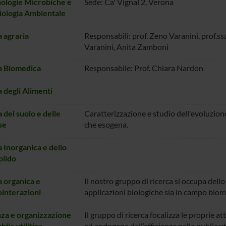
ologie Microbiche e
Sede: Ca' Vignal 2, Verona
ologia Ambientale
 agraria
Responsabili: prof. Zeno Varanini, prof.s
Varanini, Anita Zamboni
a Biomedica
Responsabile: Prof. Chiara Nardon
 degli Alimenti
 del suolo e delle
Caratterizzazione e studio dell'evoluzione
se
che esogena.
 Inorganica e dello
olido
 organica e
Il nostro gruppo di ricerca si occupa dell
interazioni
applicazioni biologiche sia in campo biom
nza e organizzazione
Il gruppo di ricerca focalizza le proprie 
blic utilities
ed endogene dell’efficienza nelle public uti