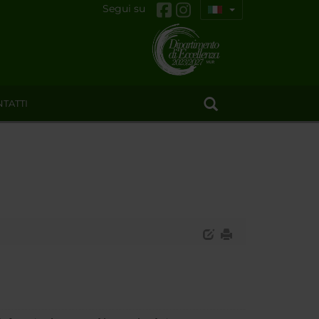
Segui su
TATTI