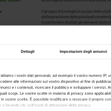
a
Il gruppo di Enologia si occupa dello stud
dell'espressione delle principali caratteri
in particolare studiati gli elementi distinti
interesse nazionale e internazionale, i m
durante la vinificazione e la conservazione 
condizioni di stress. Il gruppo si occupa i
produzione e monitoraggio di processo pe
Dettagli
Impostazioni degli annunci
gia e biotecnologie
i
a agraria
rattiamo i vostri dati personali, ad esempio il vostro numero IP, 
dere alle informazioni sul vostro dispositivo al fine di pubblica
ca Molecolare e
 Cellulari Vegetali
nunci e i contenuti, ricercare il pubblico e sviluppare i servizi. A
r quali scopi. Le vostre scelte in materia di privacy sono applicabi
ig molecolare
Responsabile: prof.ssa Alessandra M. Bos
to le vostre scelte. È possibile modificare o revocare il proprio 
 o facendo clic sull'icona di attivazione della privacy.
ria Chimica
Il gruppo di ricerca in Ingegneria Chimica