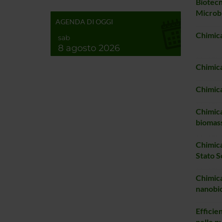
Biotecn
Microbi
AGENDA DI OGGI
Chimica
sab
8 agosto 2026
Chimic
Chimica
Chimica
biomas
Chimica
Stato S
Chimica
nanobio
Efficie
nelle pu