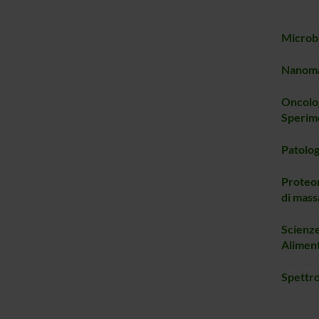
Microbi
Nanoma
Oncolog
Sperim
Patolog
Proteom
di mass
Scienze
Aliment
Spettr