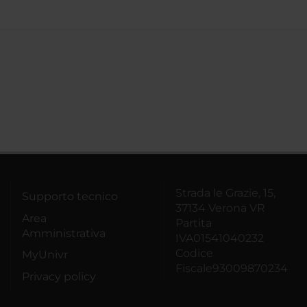
Strada le Grazie, 15,
Supporto tecnico
37134 Verona VR
Area
Partita
Amministrativa
IVA01541040232
Codice
MyUnivr
Fiscale93009870234
Privacy policy