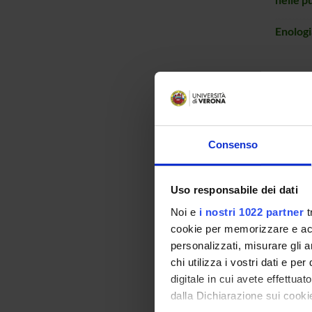
Enologi
Consenso
Fisiolo
vegetal
Uso responsabile dei dati
Genetic
Noi e
i nostri 1022 partner
t
cookie per memorizzare e acce
Geneti
Colture
personalizzati, misurare gli an
chi utilizza i vostri dati e pe
Imprint
digitale in cui avete effettua
dalla Dichiarazione sui cookie
Ingegne