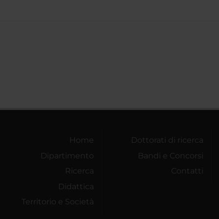
Home
Dottorati di ricerca
Dipartimento
Bandi e Concorsi
Ricerca
Contatti
Didattica
Territorio e Società