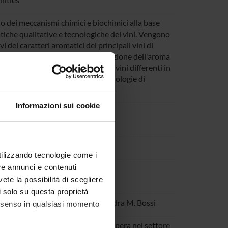
io dei meccanismi chimici e biochimici alla base
stiche qualitative e tecnologiche dei vini. Vengono
vi dei caratteri aromatici dei principali vini di
eccanismi di formazione e di evoluzione dell'aroma
dei vini, la risposta ossidativa di vini differenti in
noltre dello sviluppo di nuove tecnologie di
r il comparto enologico.
Informazioni sui cookie
utilizzando tecnologie come i
re annunci e contenuti
vete la possibilità di scegliere
li solo su questa proprietà
si – Referente sicurezza: Alessandra M. Bossi
consenso in qualsiasi momento
 dell'Ambiente e dei Bioprocessi opera nel settore