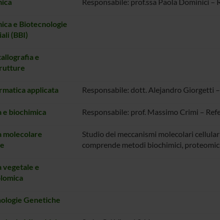
mica
Responsabile: prof.ssa Paola Dominici – 
ica e Biotecnologie
ali (BBI)
allografia e
rutture
rmatica applicata
Responsabile: dott. Alejandro Giorgetti –
a e biochimica
Responsabile: prof. Massimo Crimi – Ref
a molecolare
Studio dei meccanismi molecolari cellular
re
comprende metodi biochimici, proteomici e
a vegetale e
lomica
nologie Genetiche