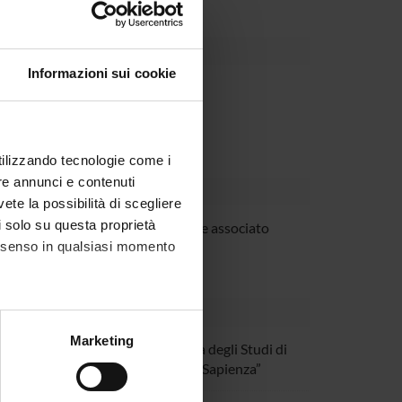
Informazioni sui cookie
Dipartimento
utilizzando tecnologie come i
re annunci e contenuti
vete la possibilità di scegliere
li solo su questa proprietà
a D'Onofrio
Professore associato
consenso in qualsiasi momento
alche metro,
Marketing
Chiaraluce
Università degli Studi di
e specifiche (impronte
Roma “La Sapienza”