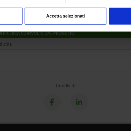
aborati i tuoi dati personali e imposta le tue preferenze nella
s
Capriotti
Università degli Studi di
Gaetano 
Bologna
consenso in qualsiasi momento dalla Dichiarazione sui cookie.
Accetta selezionati
nalizzare contenuti ed annunci, per fornire funzionalità dei socia
inoltre informazioni sul modo in cui utilizzi il nostro sito con i n
DI RICERCA COINVOLTE DAL PROGETTO
icità e social media, i quali potrebbero combinarle con altre inform
lizzo dei loro servizi.
dicina
Condividi