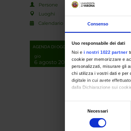
Persone
Luoghi
ENTI
Calendario
Consenso
MIUR -
Uso responsabile dei dati
AGENDA DI OGGI
Noi e
i nostri 1022 partner
t
gio
cookie per memorizzare e acce
6 agosto 2026
PART
personalizzati, misurare gli an
chi utilizza i vostri dati e pe
Daniele
digitale in cui avete effettua
dalla Dichiarazione sui cookie
Con il tuo consenso, vorrem
COLL
Selezione
raccogliere informazi
Necessari
del
Pietro F
Identificare il tuo di
consenso
digitali).