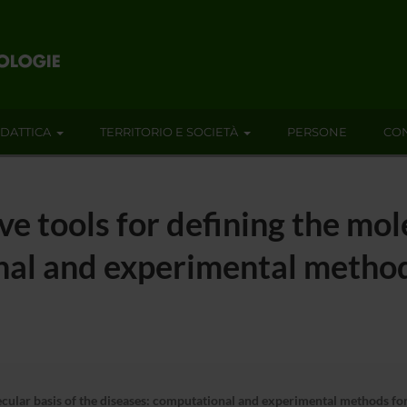
IDATTICA
TERRITORIO E SOCIETÀ
PERSONE
CON
e tools for defining the mol
nal and experimental methods
ecular basis of the diseases: computational and experimental methods for