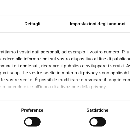
 FINANZIATORI:
Dettagli
Impostazioni degli annunci
 PRIN
Finanziamento:
assegnato e gestito dal 
Programma:
JOINT PROJECTS
rattiamo i vostri dati personali, ad esempio il vostro numero IP, 
dere alle informazioni sul vostro dispositivo al fine di pubblica
ECIPANTI AL PROGETTO
nunci e i contenuti, ricercare il pubblico e sviluppare i servizi. A
r quali scopi. Le vostre scelte in materia di privacy sono applicabi
 Dell'Orco
Professore associato
Mariapin
to le vostre scelte. È possibile modificare o revocare il proprio 
 o facendo clic sull'icona di attivazione della privacy.
mo anche:
ABORATORI ESTERNI
oni sulla tua posizione geografica, con un'approssimazione di qu
Preferenze
Statistiche
ariselli
Università degli Studi di
Roberta 
spositivo, scansionandolo attivamente alla ricerca di caratteristich
Padova