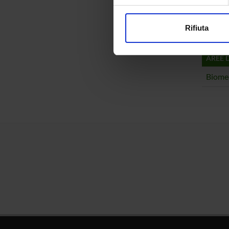
Approfondisci come vengono el
Emidio 
modificare o ritirare il tuo 
Rifiuta
Utilizziamo i cookie per perso
nostro traffico. Condividiamo 
AREE 
di analisi dei dati web, pubbl
che hanno raccolto dal tuo uti
Biome