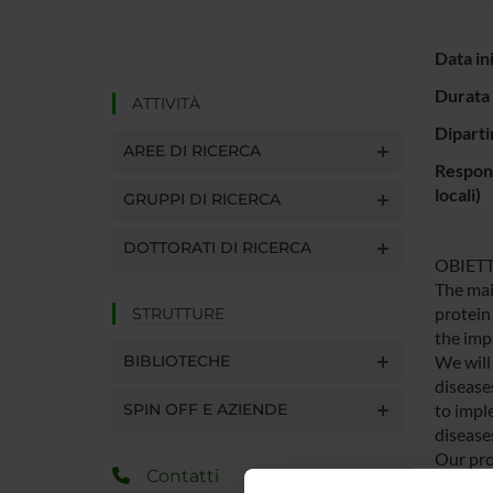
Data in
Durata 
ATTIVITÀ
Diparti
AREE DI RICERCA
Respons
locali)
GRUPPI DI RICERCA
DOTTORATI DI RICERCA
OBIETT
The mai
protein
STRUTTURE
the impa
BIBLIOTECHE
We will
disease
SPIN OFF E AZIENDE
to impl
diseases
Our pro
Contatti
creating