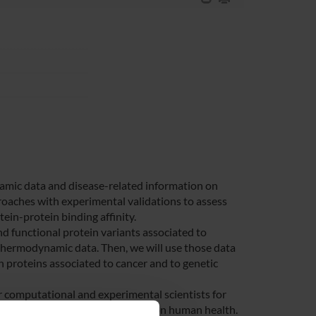
namic data and disease-related information on
roaches with experimental validations to assess
ein-protein binding affinity.
nd functional protein variants associated to
e thermodynamic data. Then, we will use those data
 proteins associated to cancer and to genetic
 computational and experimental scientists for
 at protein level and their impact on human health.