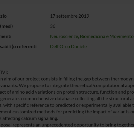
izio
17 settembre 2019
(mesi)
36
menti
Neuroscienze, Biomedicina e Movimento
abili (o referenti
Dell'Orco Daniele
IVI:
n aim of our project consists in filling the gap between thermody
 variants. We propose to integrate theoretical/computational app
ct of amino acid variations on protein structure, function and prot
 generate a comprehensive database collecting all the structural a
s, with specific reference to predicted or experimentally availabl
ement customized methods for predicting the impact of variants on
 affecting calcium signalling.
posal represents an unprecedented opportunity to bring together
 a consortium able at characterizing the effect of genetic variants