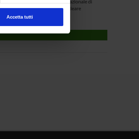
ezione dettagli
. Puoi
Salina
Istituto Nazionale di
Fisica Nucleare
Accetta tutti
l media e per analizzare il
ostri partner che si occupano
azioni che hai fornito loro o