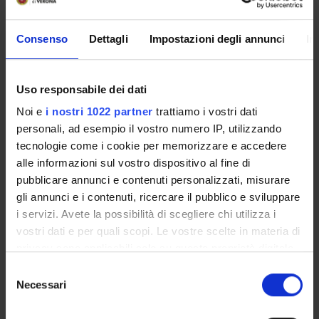
Proteomica strutturale, funzionale e di espressione
Biochemistry & Molecular Biology (DBT)
Consenso
Dettagli
Impostazioni degli annunci
In
Biochimica e Biologia Molecolare
Biochemistry & Molecular Biology (DBT) (DBT)
Uso responsabile dei dati
Proteomica strutturale, funzionale e di espressione
Biochemistry & Molecular Biology (DM) (DM)
Noi e
i nostri 1022 partner
trattiamo i vostri dati
personali, ad esempio il vostro numero IP, utilizzando
Biochimica e Biologia Molecolare
tecnologie come i cookie per memorizzare e accedere
Biochemistry & Molecular Biology (DM) (DM)
alle informazioni sul vostro dispositivo al fine di
Proteomica strutturale, funzionale e di espressione
pubblicare annunci e contenuti personalizzati, misurare
Biochemistry & Molecular Biology (DNBM) (DNBM)
gli annunci e i contenuti, ricercare il pubblico e sviluppare
i servizi. Avete la possibilità di scegliere chi utilizza i
Biochimica e Biologia Molecolare
vostri dati e per quali scopi. Le vostre scelte in materia di
Biochemistry & Molecular Biology (DNBM) (DNBM)
privacy sono applicabili solo su questa proprietà digitale
Proteomica strutturale, funzionale e di espressione
in cui avete effettuato le vostre scelte. È possibile
Selezione
Biochemistry & Molecular Biology (DSVR) (DSVR)
modificare o revocare il proprio consenso in qualsiasi
Necessari
del
momento dalla Dichiarazione sui cookie o facendo clic
consenso
Biochimica e Biologia Molecolare
sull'icona di attivazione della privacy.