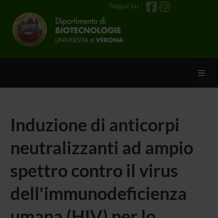
Segui su
Toggl
Induzione di anticorpi
neutralizzanti ad ampio
spettro contro il virus
dell'immunodeficienza
umana (HIV) per lo