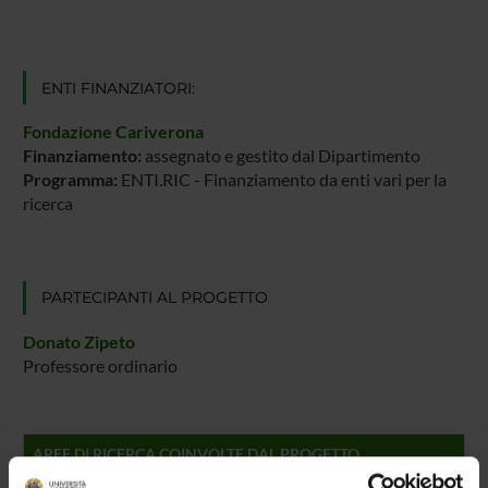
ENTI FINANZIATORI:
Fondazione Cariverona
Finanziamento:
assegnato e gestito dal Dipartimento
Programma:
ENTI.RIC - Finanziamento da enti vari per la
ricerca
PARTECIPANTI AL PROGETTO
Donato Zipeto
Professore ordinario
AREE DI RICERCA COINVOLTE DAL PROGETTO