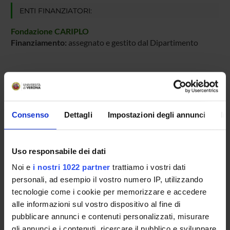
ENTI FINANZIATORI:
Fondazione CARIPLO
Finanziamento:
assegnato e gestito dal Dipartimento
PARTECIPANTI AL PROGETTO
Massimo Delledonne
Consenso
Dettagli
Impostazioni degli annunci
In
Professore ordinario
Marta Paterno
Uso responsabile dei dati
Marzia Rossato
Noi e
i nostri 1022 partner
trattiamo i vostri dati
Professore associato
personali, ad esempio il vostro numero IP, utilizzando
tecnologie come i cookie per memorizzare e accedere
alle informazioni sul vostro dispositivo al fine di
AREE DI RICERCA COINVOLTE DAL PROGETTO
pubblicare annunci e contenuti personalizzati, misurare
Viticoltura ed enologia
gli annunci e i contenuti, ricercare il pubblico e sviluppare