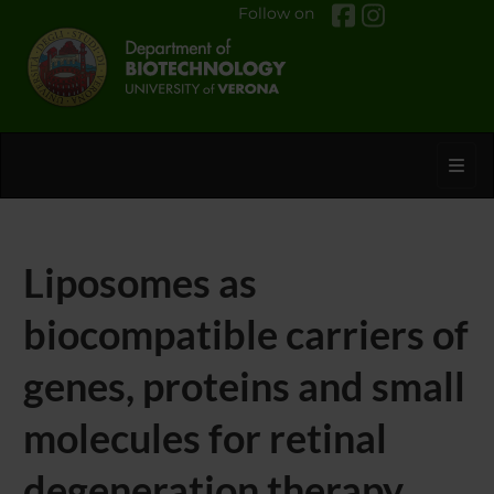
Follow on
Toggl
Liposomes as
biocompatible carriers of
genes, proteins and small
molecules for retinal
degeneration therapy