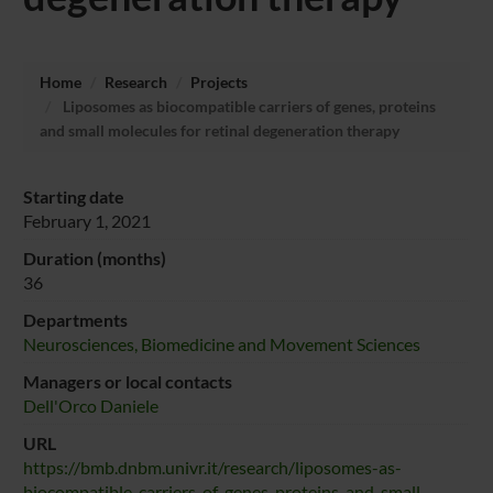
Home
Research
Projects
Liposomes as biocompatible carriers of genes, proteins
and small molecules for retinal degeneration therapy
Starting date
February 1, 2021
Duration (months)
36
Departments
Neurosciences, Biomedicine and Movement Sciences
Managers or local contacts
Dell'Orco Daniele
URL
https://bmb.dnbm.univr.it/research/liposomes-as-
biocompatible-carriers-of-genes-proteins-and-small-