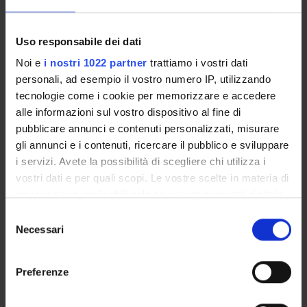
Research Scholarship Holders
Amedeo Biasi
Uso responsabile dei dati
Giuditta Dal Cortivo
Noi e
i nostri 1022 partner
trattiamo i vostri dati
personali, ad esempio il vostro numero IP, utilizzando
Daniele Dell'Orco
tecnologie come i cookie per memorizzare e accedere
Associate Professor
alle informazioni sul vostro dispositivo al fine di
Valerio Marino
pubblicare annunci e contenuti personalizzati, misurare
Temporary Assistant Professor
gli annunci e i contenuti, ricercare il pubblico e sviluppare
i servizi. Avete la possibilità di scegliere chi utilizza i
vostri dati e per quali scopi. Le vostre scelte in materia di
privacy sono applicabili solo su questa proprietà digitale
COLLABORATORI ESTERNI
in cui avete effettuato le vostre scelte. È possibile
Selezione
Lorenzo Cangiano
modificare o revocare il proprio consenso in qualsiasi
Necessari
del
Università degli Studi di Pisa
momento dalla Dichiarazione sui cookie o facendo clic
consenso
sull'icona di attivazione della privacy.
Preferenze
Con il tuo consenso, vorremmo anche:
RESEARCH AREAS INVOLVED IN THE PROJECT