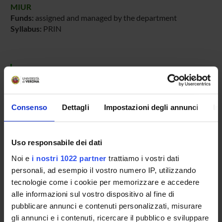
MIUR
Funds:
assigned and managed by the department
Syllabus:
PRIN
PROJECT PARTICIPANTS
Alessandra Astegno
Associate Professor
Consenso
Dettagli
Impostazioni degli annunci
In
Carolina Conter
Paola Dominici
Uso responsabile dei dati
Full Professor
Noi e
i nostri 1022 partner
trattiamo i vostri dati
Matteo Trande
personali, ad esempio il vostro numero IP, utilizzando
tecnologie come i cookie per memorizzare e accedere
alle informazioni sul vostro dispositivo al fine di
pubblicare annunci e contenuti personalizzati, misurare
RESEARCH AREAS INVOLVED IN THE PROJECT
gli annunci e i contenuti, ricercare il pubblico e sviluppare