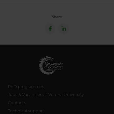
Share
PhD programmes
Jobs & Vacancies at Verona University
Contacts
Technical support