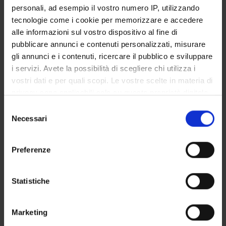
Innovation.
personali, ad esempio il vostro numero IP, utilizzando
tecnologie come i cookie per memorizzare e accedere
alle informazioni sul vostro dispositivo al fine di
pubblicare annunci e contenuti personalizzati, misurare
PROJECT PARTICIPANTS
gli annunci e i contenuti, ricercare il pubblico e sviluppare
Giuseppe Lippi
i servizi. Avete la possibilità di scegliere chi utilizza i
Full Professor
vostri dati e per quali scopi. Le vostre scelte in materia di
privacy sono applicabili solo su questa proprietà digitale
in cui avete effettuato le vostre scelte. È possibile
Selezione
modificare o revocare il proprio consenso in qualsiasi
RESEARCH AREAS INVOLVED IN THE PROJECT
Necessari
del
momento dalla Dichiarazione sui cookie o facendo clic
consenso
Proteomica strutturale, funzionale e di espressione
sull'icona di attivazione della privacy.
Biochemistry & Molecular Biology (DBT)
Preferenze
Con il tuo consenso, vorremmo anche:
Biochimica e Biologia Molecolare
Biochemistry & Molecular Biology (DBT) (DBT)
raccogliere informazioni sulla tua posizione
Statistiche
geografica, con un'approssimazione di qualche
Proteomica strutturale, funzionale e di espressione
metro,
Biochemistry & Molecular Biology (DM) (DM)
Marketing
Identificare il tuo dispositivo, scansionandolo