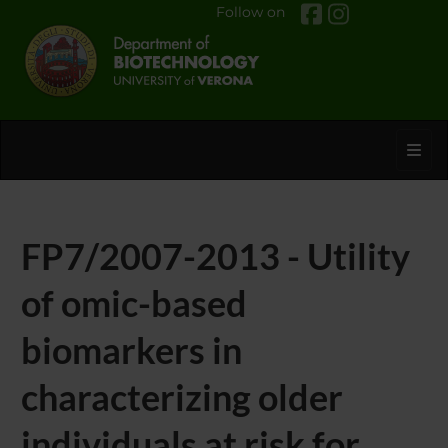
Follow on
Toggl
FP7/2007-2013 - Utility
of omic-based
biomarkers in
characterizing older
individuals at risk for