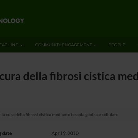
EACHING
COMMUNITY ENGAGEMENT
PEOPLE
cura della fibrosi cistica me
a cura della fibrosi cistica mediante terapia genica e cellulare
g date
April 9, 2010