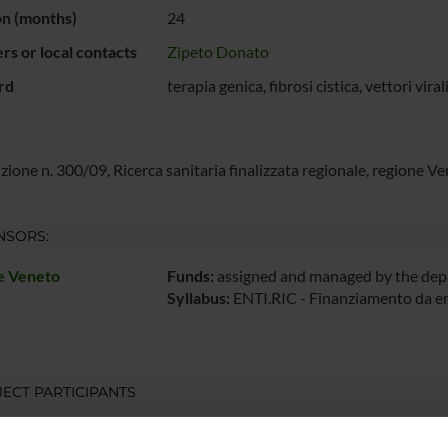
on (months)
24
s or local contacts
Zipeto Donato
rd
terapia genica, fibrosi cistica, vettori viral
ione n. 300/09, Ricerca sanitaria finalizzata regionale, regione V
NSORS:
e Veneto
Funds:
assigned and managed by the de
Syllabus:
ENTI.RIC - Finanziamento da enti
ECT PARTICIPANTS
Astone
Donato 