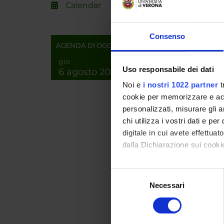
Calendar
RESEA
Consenso
AGENDA DI OGGI
Proteo
gio
Bioche
Uso responsabile dei dati
6 agosto 2026
Biochi
Noi e
i nostri 1022 partner
t
Bioche
cookie per memorizzare e acce
personalizzati, misurare gli an
Proteo
chi utilizza i vostri dati e pe
Bioch
digitale in cui avete effettua
Biochi
dalla Dichiarazione sui cookie
Bioch
Con il tuo consenso, vorrem
Selezione
Proteo
raccogliere informazi
Necessari
del
Bioch
Identificare il tuo di
consenso
Biochi
digitali).
Bioch
Approfondisci come vengono el