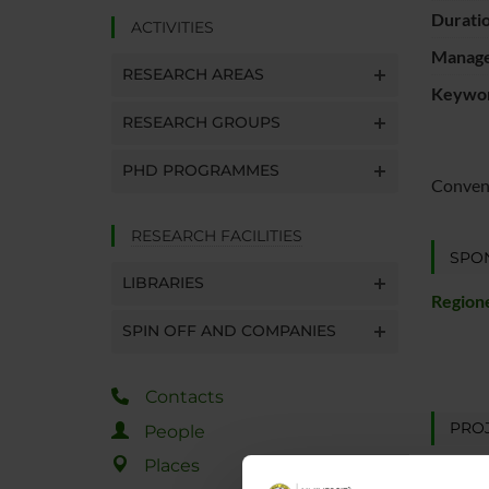
Durati
ACTIVITIES
Manager
RESEARCH AREAS
Keywo
RESEARCH GROUPS
PHD PROGRAMMES
Convenz
RESEARCH FACILITIES
SPO
LIBRARIES
Region
SPIN OFF AND COMPANIES
Contacts
PROJ
People
Places
Dalila 