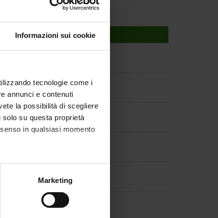
Informazioni sui cookie
utilizzando tecnologie come i
re annunci e contenuti
vete la possibilità di scegliere
li solo su questa proprietà
consenso in qualsiasi momento
alche metro,
Marketing
e specifiche (impronte
ezione dettagli
. Puoi