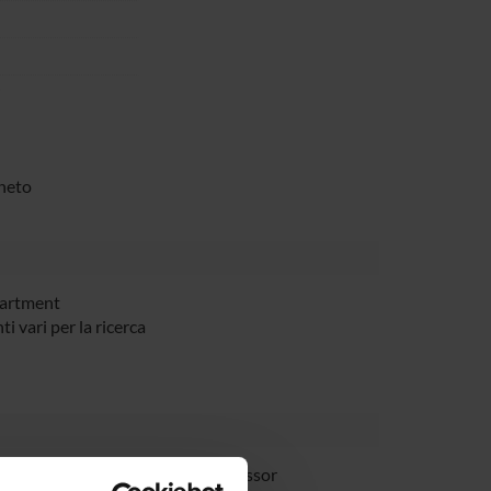
i
eneto
partment
 vari per la ricerca
Zipeto
Full Professor