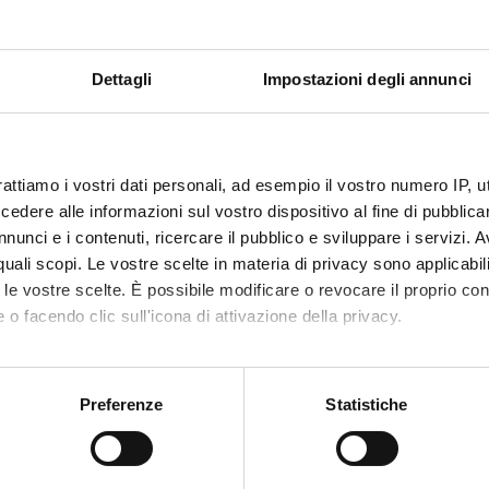
RCH AREAS INVOLVED IN THE PROJECT
Dettagli
Impostazioni degli annunci
mica strutturale, funzionale e di espressione
mistry & Molecular Biology (DBT)
mica e Biologia Molecolare
rattiamo i vostri dati personali, ad esempio il vostro numero IP, 
mistry & Molecular Biology (DBT) (DBT)
dere alle informazioni sul vostro dispositivo al fine di pubblica
nunci e i contenuti, ricercare il pubblico e sviluppare i servizi. A
mica strutturale, funzionale e di espressione
r quali scopi. Le vostre scelte in materia di privacy sono applicabi
emistry & Molecular Biology (DM) (DM)
to le vostre scelte. È possibile modificare o revocare il proprio 
mica e Biologia Molecolare
 o facendo clic sull'icona di attivazione della privacy.
emistry & Molecular Biology (DM) (DM)
mo anche:
mica strutturale, funzionale e di espressione
oni sulla tua posizione geografica, con un'approssimazione di qu
Preferenze
Statistiche
emistry & Molecular Biology (DNBM) (DNBM)
spositivo, scansionandolo attivamente alla ricerca di caratteristich
mica e Biologia Molecolare
emistry & Molecular Biology (DNBM) (DNBM)
aborati i tuoi dati personali e imposta le tue preferenze nella
s