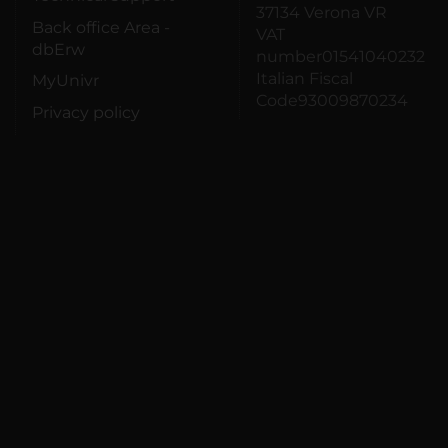
37134 Verona VR
Back office Area -
VAT
dbErw
number01541040232
Italian Fiscal
MyUnivr
Code93009870234
Privacy policy