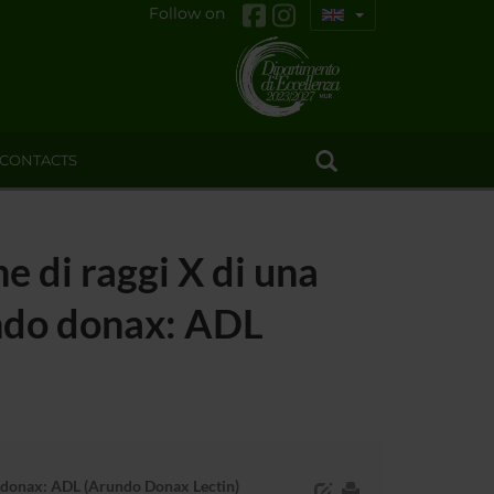
Follow on
CONTACTS
ne di raggi X di una
undo donax: ADL
ndo donax: ADL (Arundo Donax Lectin)