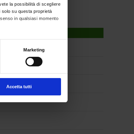
vete la possibilità di scegliere
li solo su questa proprietà
consenso in qualsiasi momento
alche metro,
Marketing
e specifiche (impronte
ezione dettagli
. Puoi
Accetta tutti
l media e per analizzare il
ostri partner che si occupano
azioni che hai fornito loro o