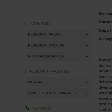
Startin
Durati
ACTIVITIES
Depart
RESEARCH AREAS
Manager
RESEARCH GROUPS
PHD PROGRAMMES
Il proge
domesti
propriet
RESEARCH FACILITIES
hanno s
dei rice
LIBRARIES
diventa
per la g
SPIN OFF AND COMPANIES
eventua
post-tra
Contacts
spettro