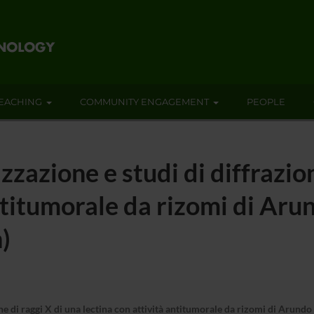
EACHING
COMMUNITY ENGAGEMENT
PEOPLE
izzazione e studi di diffrazio
antitumorale da rizomi di Ar
)
ione di raggi X di una lectina con attività antitumorale da rizomi di Aru