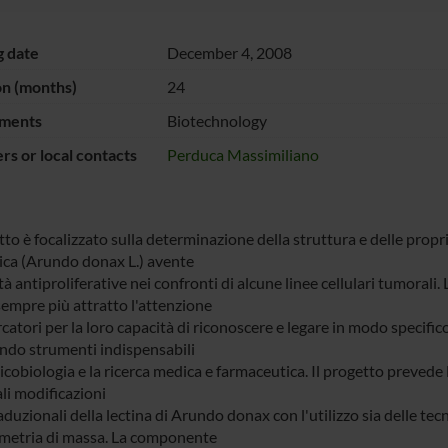
g date
December 4, 2008
on (months)
24
ments
Biotechnology
s or local contacts
Perduca Massimiliano
tto è focalizzato sulla determinazione della struttura e delle propr
ca (Arundo donax L.) avente
à antiproliferative nei confronti di alcune linee cellulari tumorali.
empre più attratto l'attenzione
rcatori per la loro capacità di riconoscere e legare in modo specific
ndo strumenti indispensabili
licobiologia e la ricerca medica e farmaceutica. Il progetto prevede
li modificazioni
duzionali della lectina di Arundo donax con l'utilizzo sia delle tec
metria di massa. La componente