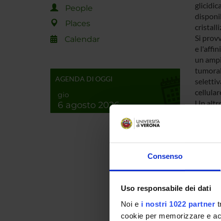
glicidic
People
disponib
Places
cristall
Si provv
Calendar
e l'affi
un ampio
tumorali
AGENDA DI OGGI
selettiv
cellular
gio
Un altr
6 agosto 2026
SPO
Ministe
Consenso
dell'Un
Ricerc
Uso responsabile dei dati
Noi e
i nostri 1022 partner
t
PROJ
cookie per memorizzare e acce