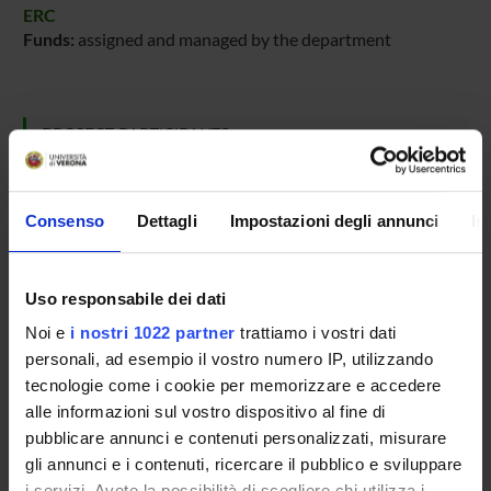
ERC
Funds:
assigned and managed by the department
PROJECT PARTICIPANTS
Roberto Fiammengo
Associate Professor
Consenso
Dettagli
Impostazioni degli annunci
In
RESEARCH AREAS INVOLVED IN THE PROJECT
Uso responsabile dei dati
Chimica sintetica e materiali
Noi e
i nostri 1022 partner
trattiamo i vostri dati
Nanoscience & Nanotechnology (DBT)
personali, ad esempio il vostro numero IP, utilizzando
tecnologie come i cookie per memorizzare e accedere
Chimica sintetica e materiali
alle informazioni sul vostro dispositivo al fine di
Nanoscience & Nanotechnology (DDSP) (DDSP)
pubblicare annunci e contenuti personalizzati, misurare
Chimica sintetica e materiali
gli annunci e i contenuti, ricercare il pubblico e sviluppare
Nanoscience & Nanotechnology (DNBM)
i servizi. Avete la possibilità di scegliere chi utilizza i