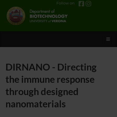
Follow on
Toggl
DIRNANO - Directing
the immune response
through designed
nanomaterials