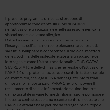
Il presente programma di ricerca si propone di
approfondire le conoscenze sul ruolo di PARP-1
nell’attivazione trascrizionale e nell’espressione genica in
sistemi modello di asma allergico.
Dato che i meccanismi molecolari che controllano
l’insorgenza dell’asma non sono pienamente conosciuti,
sarà utile sviluppare le conoscenze sul ruolo dei recettori
delle citochine, delle molecole legate alla trasduzione del
loro segnale, come i fattori trascrizionali: NF-kB, GATA3,
STAT-1, STAT6, e delle chinasi che ne regolano l’attivazione.
PARP-1 è una proteina nucleare, presente in tutte le cellule
dei mammiferi, che lega il DNA danneggiato. Molti studi
dimostrano l’importanza di PARP-1 nel promuovere il
reclutamento di cellule infiammatorie e quindi indurre
danno tissutale in varie forme di infiammazione polmonare.
In questo contesto, abbiamo recentemente dimostrato che
PARP-1 è attivata nella pleurite da carragenina del topo e