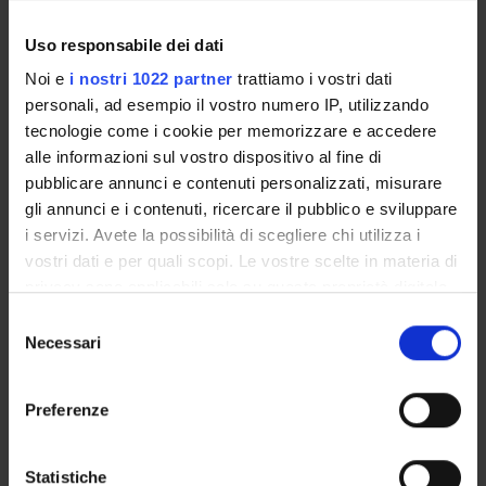
sequenze promotrici dei geni da essi attivati.
Uso responsabile dei dati
Noi e
i nostri 1022 partner
trattiamo i vostri dati
SPONSORS:
personali, ad esempio il vostro numero IP, utilizzando
PRIN VALUTATO POSITIVAMENTE
tecnologie come i cookie per memorizzare e accedere
Funds:
requested
alle informazioni sul vostro dispositivo al fine di
Syllabus:
PRIN
pubblicare annunci e contenuti personalizzati, misurare
gli annunci e i contenuti, ricercare il pubblico e sviluppare
i servizi. Avete la possibilità di scegliere chi utilizza i
vostri dati e per quali scopi. Le vostre scelte in materia di
PROJECT PARTICIPANTS
privacy sono applicabili solo su questa proprietà digitale
in cui avete effettuato le vostre scelte. È possibile
Marta Vittoria Menegazzi
Selezione
Associate Professor
modificare o revocare il proprio consenso in qualsiasi
Necessari
del
momento dalla Dichiarazione sui cookie o facendo clic
consenso
sull'icona di attivazione della privacy.
Preferenze
RESEARCH AREAS INVOLVED IN THE PROJECT
Con il tuo consenso, vorremmo anche:
Proteomica strutturale, funzionale e di espressione
raccogliere informazioni sulla tua posizione
Statistiche