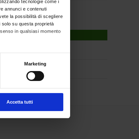
utilizzando tecnologie come i
re annunci e contenuti
vete la possibilità di scegliere
li solo su questa proprietà
consenso in qualsiasi momento
alche metro,
Marketing
e specifiche (impronte
ezione dettagli
. Puoi
Accetta tutti
l media e per analizzare il
ostri partner che si occupano
azioni che hai fornito loro o