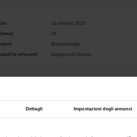
izio
12 ottobre 2023
(mesi)
24
menti
Biotecnologie
abili (o referenti
Slaghenaufi Davide
 FINANZIATORI:
Ministero
Finanziamento:
assegnato e gestito dal 
iversità e della
Dettagli
Impostazioni degli annunci
a
ECIPANTI AL PROGETTO