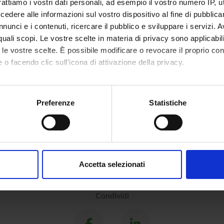
rattiamo i vostri dati personali, ad esempio il vostro numero IP, 
Slaghenaufi
Professore associato
dere alle informazioni sul vostro dispositivo al fine di pubblica
nunci e i contenuti, ricercare il pubblico e sviluppare i servizi. A
r quali scopi. Le vostre scelte in materia di privacy sono applicabi
to le vostre scelte. È possibile modificare o revocare il proprio 
DI RICERCA COINVOLTE DAL PROGETTO
 o facendo clic sull'icona di attivazione della privacy.
ltura ed enologia
biotechnology and bioengineering
mo anche:
oni sulla tua posizione geografica, con un'approssimazione di qu
Preferenze
Statistiche
a e Tecnologie alimentari
spositivo, scansionandolo attivamente alla ricerca di caratteristich
ciences
aborati i tuoi dati personali e imposta le tue preferenze nella
s
consenso in qualsiasi momento dalla Dichiarazione sui cookie.
Accetta selezionati
nalizzare contenuti ed annunci, per fornire funzionalità dei socia
inoltre informazioni sul modo in cui utilizzi il nostro sito con i n
Condividi
icità e social media, i quali potrebbero combinarle con altre inform
lizzo dei loro servizi.