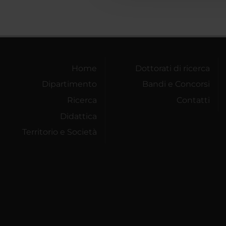
Home
Dottorati di ricerca
Dipartimento
Bandi e Concorsi
Ricerca
Contatti
Didattica
Territorio e Società