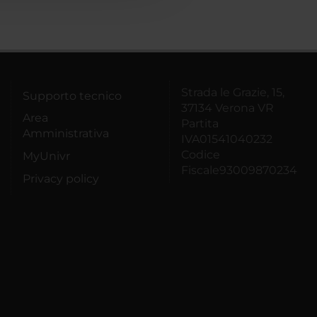
Strada le Grazie, 15,
Supporto tecnico
37134 Verona VR
Area
Partita
Amministrativa
IVA01541040232
Codice
MyUnivr
Fiscale93009870234
Privacy policy