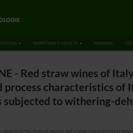
IDATTICA
TERRITORIO E SOCIETÀ
PERSONE
CON
 - Red straw wines of Italy
 process characteristics of I
 subjected to withering-de
research on the chemical, sensory, and process characteristics of Italia