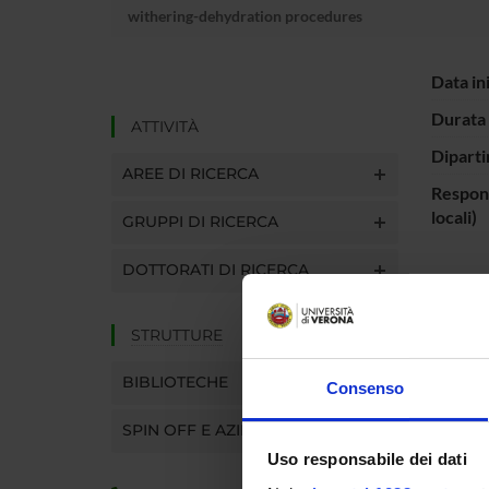
withering-dehydration procedures
Data in
Durata 
ATTIVITÀ
Diparti
AREE DI RICERCA
Respons
locali)
GRUPPI DI RICERCA
DOTTORATI DI RICERCA
ENTI
STRUTTURE
MUR - 
dell'Un
BIBLIOTECHE
Consenso
Ricerc
SPIN OFF E AZIENDE
Uso responsabile dei dati
PART