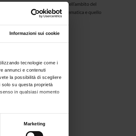
periori (insegnanti e studenti). Nell’ambito del
Verona, in particolare il PLS di Matematica e quello
i.
Informazioni sui cookie
utilizzando tecnologie come i
re annunci e contenuti
vete la possibilità di scegliere
li solo su questa proprietà
 ultimi anni
consenso in qualsiasi momento
alche metro,
Marketing
e specifiche (impronte