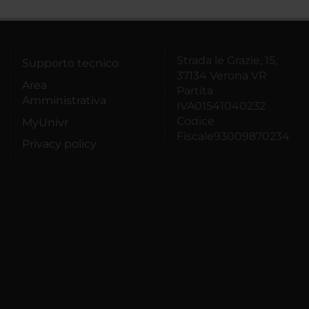
Strada le Grazie, 15,
Supporto tecnico
37134 Verona VR
Area
Partita
Amministrativa
IVA01541040232
Codice
MyUnivr
Fiscale93009870234
Privacy policy