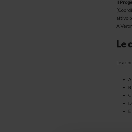
Il
Proge
(Coordi
attivo p
A Verona
Le 
Le azio
A
B
C
D
E 