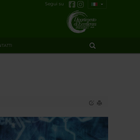
Segui su
TATTI