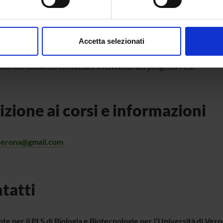
aborati i tuoi dati personali e imposta le tue preferenze nella
s
consenso in qualsiasi momento dalla Dichiarazione sui cookie.
eriale didattico
Accetta selezionati
nalizzare contenuti ed annunci, per fornire funzionalità dei socia
inoltre informazioni sul modo in cui utilizzi il nostro sito con i n
ateriale didattico contattare il referente del progetto PLS.
icità e social media, i quali potrebbero combinarle con altre inform
lizzo dei loro servizi.
rizione ai corsi e informazioni
verona@gmail.com
tatti
te per il PLS di Biologia e Biotecnologie per l’Università di Ver