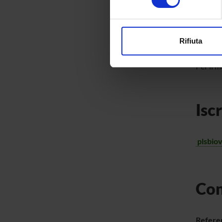
digitali).
Approfondisci come vengono el
modificare o ritirare il tuo 
Mat
Rifiuta
Utilizziamo i cookie per perso
nostro traffico. Condividiamo 
Per il m
di analisi dei dati web, pubbl
che hanno raccolto dal tuo uti
Isc
plsbio
Con
Referen