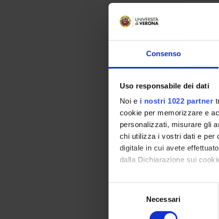
Le attiv
progetto
di Fisic
Consenso
Spa
Uso responsabile dei dati
Noi e
i nostri 1022 partner
t
Sporte
cookie per memorizzare e acce
personalizzati, misurare gli an
chi utilizza i vostri dati e pe
Cal
digitale in cui avete effettua
dalla Dichiarazione sui cookie
2019/
Con il tuo consenso, vorrem
Selezione
2021/
raccogliere informazi
Necessari
del
2022/
Identificare il tuo di
consenso