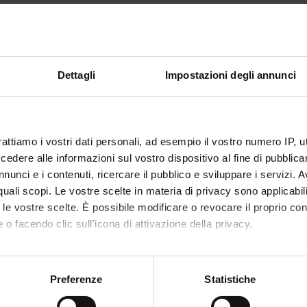
ità organizzate mirano a coinvolgere il maggior numero di scuole su
 si cerca anche di attivare interazioni con gli altri PLS presenti a 
a, e con i POT, attraverso collaborazioni e interventi interdisciplinar
Dettagli
Impostazioni degli annunci
zio Matricole L2
rattiamo i vostri dati personali, ad esempio il vostro numero IP, 
llo MENT(R)E
dere alle informazioni sul vostro dispositivo al fine di pubblica
nunci e i contenuti, ricercare il pubblico e sviluppare i servizi. A
r quali scopi. Le vostre scelte in materia di privacy sono applicabi
endario attività proposte negli
to le vostre scelte. È possibile modificare o revocare il proprio 
 o facendo clic sull'icona di attivazione della privacy.
2020
mo anche:
2022
oni sulla tua posizione geografica, con un'approssimazione di qu
Preferenze
Statistiche
2023
spositivo, scansionandolo attivamente alla ricerca di caratteristich