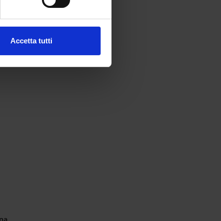
ezione dettagli
. Puoi
Accetta tutti
l media e per analizzare il
ostri partner che si occupano
azioni che hai fornito loro o
ona