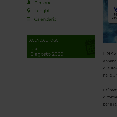
Persone
Luoghi
Calendario
AGENDA DI OGGI
sab
8 agosto 2026
Il
PLS
è
abbandon
di autov
nelle Un
La “meto
di forma
per il r