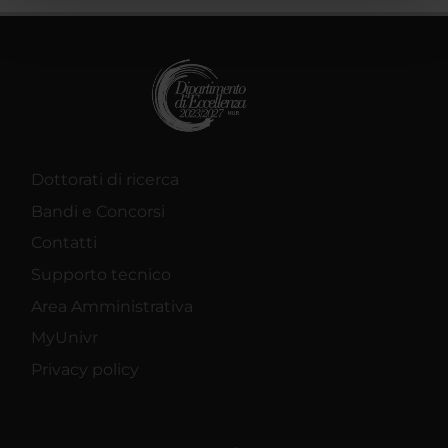
pubblicità e social media, i quali potrebbero combinarle
con altre informazioni che hai fornito loro o che hanno
raccolto dal tuo utilizzo dei loro servizi.
Dottorati di ricerca
Bandi e Concorsi
Contatti
Supporto tecnico
Area Amministrativa
MyUnivr
Privacy policy