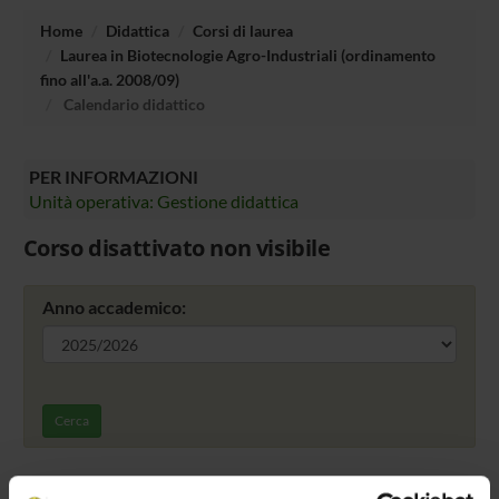
Home
Didattica
Corsi di laurea
Laurea in Biotecnologie Agro-Industriali (ordinamento
fino all'a.a. 2008/09)
Calendario didattico
PER INFORMAZIONI
Unità operativa: Gestione didattica
Corso disattivato non visibile
Anno accademico:
Cerca
Per l'anno accademico 2025/2026 non è stato ancora