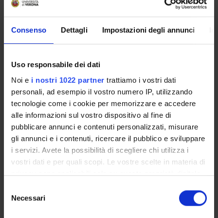
stabilito un calendario didattico.
Consenso
Dettagli
Impostazioni degli annunci
In
Insegnamenti
Uso responsabile dei dati
Calendario didattico
Noi e
i nostri 1022 partner
trattiamo i vostri dati
Piani didattici e Guide dello studente
personali, ad esempio il vostro numero IP, utilizzando
Calendario esami
tecnologie come i cookie per memorizzare e accedere
Organi collegiali e di governo
alle informazioni sul vostro dispositivo al fine di
Bacheca avvisi
pubblicare annunci e contenuti personalizzati, misurare
Alloggi
gli annunci e i contenuti, ricercare il pubblico e sviluppare
Agevolazioni economiche
i servizi. Avete la possibilità di scegliere chi utilizza i
Documenti
vostri dati e per quali scopi. Le vostre scelte in materia di
privacy sono applicabili solo su questa proprietà digitale
in cui avete effettuato le vostre scelte. È possibile
OFFERTA FORMATIVA
Selezione
modificare o revocare il proprio consenso in qualsiasi
Necessari
del
momento dalla Dichiarazione sui cookie o facendo clic
CORSI DI STUDIO
consenso