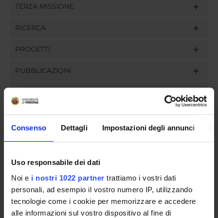
TERZA MISSIONE
RICERCA
PROGETTI
PUBBLICAZIONI
INCARICHI
Consenso
Dettagli
Impostazioni degli annunci
In
ORGANIZZAZIONE
Uso responsabile dei dati
GOVERNANCE
Noi e
i nostri 1022 partner
trattiamo i vostri dati
COMMISSIONI
personali, ad esempio il vostro numero IP, utilizzando
tecnologie come i cookie per memorizzare e accedere
UFFICI E STRUTTURE DI SERVIZIO
alle informazioni sul vostro dispositivo al fine di